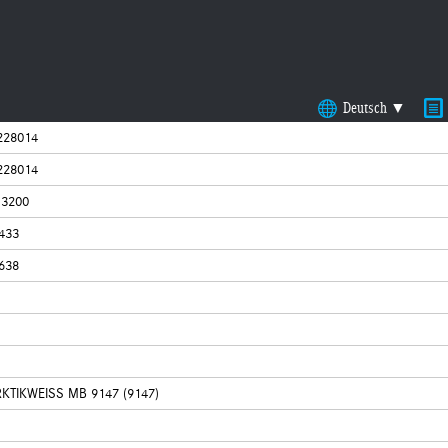
Deutsch ▼
228014
228014
 3200
433
638
KTIKWEISS MB 9147 (9147)