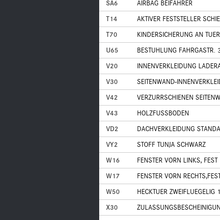
SA6
AIRBAG BEIFAHRER
T14
AKTIVER FESTSTELLER SCHI
T70
KINDERSICHERUNG AN TUE
U65
BESTUHLUNG FAHRGASTR. 3
V20
INNENVERKLEIDUNG LADER
V30
SEITENWAND-INNENVERKLE
V42
VERZURRSCHIENEN SEITEN
V43
HOLZFUSSBODEN
VD2
DACHVERKLEIDUNG STAND
VY2
STOFF TUNJA SCHWARZ
W16
FENSTER VORN LINKS, FEST
W17
FENSTER VORN RECHTS,FES
W50
HECKTUER ZWEIFLUEGELIG 
X30
ZULASSUNGSBESCHEINIGUNG,