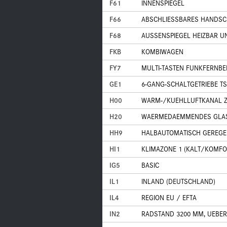
F61
INNENSPIEGEL
F66
ABSCHLIESSBARES HANDS
F68
AUSSENSPIEGEL HEIZBAR U
FKB
KOMBIWAGEN
FY7
MULTI-TASTEN FUNKFERNB
GE1
6-GANG-SCHALTGETRIEBE TS
H00
WARM-/KUEHLLUFTKANAL 
H20
WAERMEDAEMMENDES GLA
HH9
HALBAUTOMATISCH GEREGE
HI1
KLIMAZONE 1 (KALT/KOMFO
IG5
BASIC
IL1
INLAND (DEUTSCHLAND)
IL4
REGION EU / EFTA
IN2
RADSTAND 3200 MM, UEBE