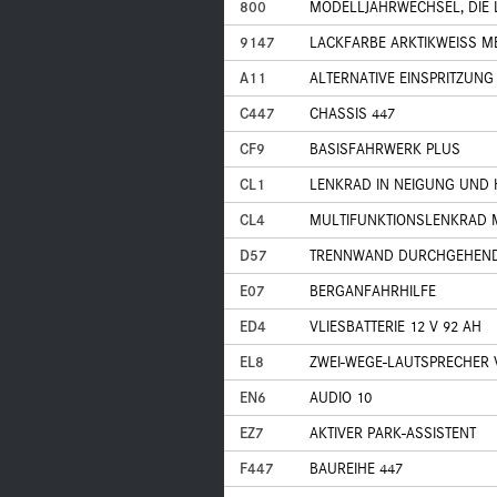
800
MODELLJAHRWECHSEL, DIE L
9147
LACKFARBE ARKTIKWEISS M
A11
ALTERNATIVE EINSPRITZUNG
C447
CHASSIS 447
CF9
BASISFAHRWERK PLUS
CL1
LENKRAD IN NEIGUNG UND 
CL4
MULTIFUNKTIONSLENKRAD M
D57
TRENNWAND DURCHGEHEND 
E07
BERGANFAHRHILFE
ED4
VLIESBATTERIE 12 V 92 AH
EL8
ZWEI-WEGE-LAUTSPRECHER
EN6
AUDIO 10
EZ7
AKTIVER PARK-ASSISTENT
F447
BAUREIHE 447