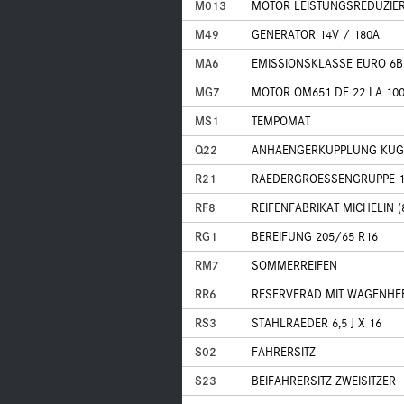
M013
MOTOR LEISTUNGSREDUZIE
M49
GENERATOR 14V / 180A
MA6
EMISSIONSKLASSE EURO 6B 
MG7
MOTOR OM651 DE 22 LA 100
MS1
TEMPOMAT
Q22
ANHAENGERKUPPLUNG KUG
R21
RAEDERGROESSENGRUPPE 
RF8
REIFENFABRIKAT MICHELIN (
RG1
BEREIFUNG 205/65 R16
RM7
SOMMERREIFEN
RR6
RESERVERAD MIT WAGENHE
RS3
STAHLRAEDER 6,5 J X 16
S02
FAHRERSITZ
S23
BEIFAHRERSITZ ZWEISITZER