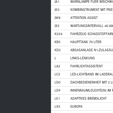
JA1
WARNLAMPE FUER WISCHW
JK3
KOMBIINSTRUMENT MIT PIXE
JW8
ATTENTION ASSIST
JX2
WARTUNGSINTERVALL 40.00
K204
FAHRZEUG SCHADSTOFFARM E
KB5
HAUPTTANK 70 LITER
KD2
ABGASANLAGE N1-ZULASS
L
LINKS-LENKUNG
LA2
FAHRLICHTASSISTENT
LC2
LED-LICHTBAND IM LADERA
LD0
DACHBEDIENEINHEIT MIT 2 
LD9
INNENRAUMLEUCHTE(N) IM
LE1
ADAPTIVES BREMSLICHT
LX5
EUROPA