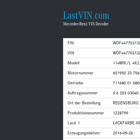
LastVIN.com
Mercedes-Benz VIN Decoder
FIN
WDF44770313
VIN
WDF44770313
Modell
114MIX/L 4X2
Motornummer
651950 33 756
Getriebe
711680 01 080
Auftragsnummer
5 6 203 03040
Ort der Bestellung
REGENSBURG
Produktionsnummer
1228799
Lack 1
LACKFARBE AR
Erzeugungsdatum
2016-09-26