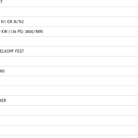
RT
N1 GR.III/N2
 KW (136 PS) 3800/MIN
ELKOPF FEST
1
80)
BER