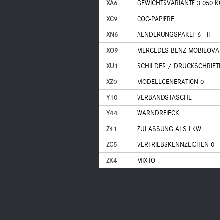
XA6
GEWICHTSVARIANTE 3.050 K
XC9
COC-PAPIERE
XN6
AENDERUNGSPAKET 6 - II
XO9
MERCEDES-BENZ MOBILOVA
XU1
SCHILDER / DRUCKSCHRIFT
XZ0
MODELLGENERATION 0
Y10
VERBANDSTASCHE
Y44
WARNDREIECK
Z41
ZULASSUNG ALS LKW
ZC5
VERTRIEBSKENNZEICHEN 0
ZK4
MIXTO