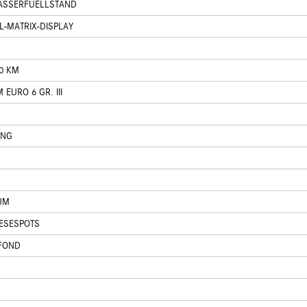
ASSERFUELLSTAND
L-MATRIX-DISPLAY
0 KM
URO 6 GR. III
UNG
UM
LESESPOTS
 FOND