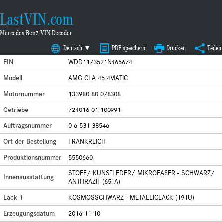
LastVIN.com
Mercedes-Benz VIN Decoder
Deutsch ▼
PDF speichern
Drucken
Teilen
FIN
WDD1173521N465674
Modell
AMG CLA 45 4MATIC
Motornummer
133980 80 078308
Getriebe
724016 01 100991
Auftragsnummer
0 6 531 38546
Ort der Bestellung
FRANKREICH
Produktionsnummer
5550660
STOFF/ KUNSTLEDER/ MIKROFASER - SCHWARZ/
Innenausstattung
ANTHRAZIT (651A)
Lack 1
KOSMOSSCHWARZ - METALLICLACK (191U)
Erzeugungsdatum
2016-11-10