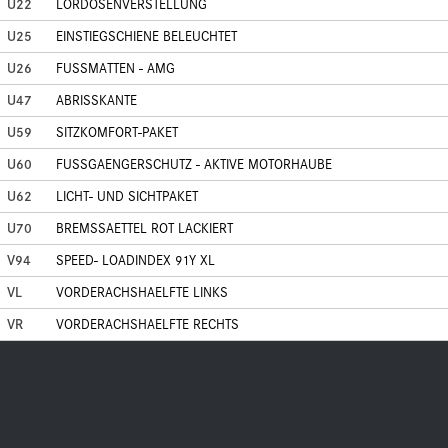
U22
LORDOSENVERSTELLUNG
U25
EINSTIEGSCHIENE BELEUCHTET
U26
FUSSMATTEN - AMG
U47
ABRISSKANTE
U59
SITZKOMFORT-PAKET
U60
FUSSGAENGERSCHUTZ - AKTIVE MOTORHAUBE
U62
LICHT- UND SICHTPAKET
U70
BREMSSAETTEL ROT LACKIERT
V94
SPEED- LOADINDEX 91Y XL
VL
VORDERACHSHAELFTE LINKS
VR
VORDERACHSHAELFTE RECHTS