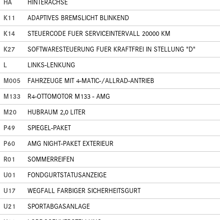
HA
HINTERACHSE
K11
ADAPTIVES BREMSLICHT BLINKEND
K14
STEUERCODE FUER SERVICEINTERVALL 20000 KM
K27
SOFTWARESTEUERUNG FUER KRAFTFREI IN STELLUNG "D"
L
LINKS-LENKUNG
M005
FAHRZEUGE MIT 4-MATIC-/ALLRAD-ANTRIEB
M133
R4-OTTOMOTOR M133 - AMG
M20
HUBRAUM 2,0 LITER
P49
SPIEGEL-PAKET
P60
AMG NIGHT-PAKET EXTERIEUR
R01
SOMMERREIFEN
U01
FONDGURTSTATUSANZEIGE
U17
WEGFALL FARBIGER SICHERHEITSGURT
U21
SPORTABGASANLAGE