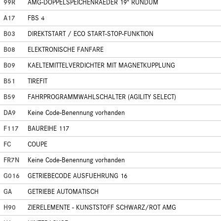
99R
AMG-DOPPELSPEICHENRAEDER 19" RUNDUM
A17
FBS 4
B03
DIREKTSTART / ECO START-STOP-FUNKTION
B08
ELEKTRONISCHE FANFARE
B09
KAELTEMITTELVERDICHTER MIT MAGNETKUPPLUNG
B51
TIREFIT
B59
FAHRPROGRAMMWAHLSCHALTER (AGILITY SELECT)
DA9
Keine Code-Benennung vorhanden
F117
BAUREIHE 117
FC
COUPE
FR7N
Keine Code-Benennung vorhanden
G016
GETRIEBECODE AUSFUEHRUNG 16
GA
GETRIEBE AUTOMATISCH
H90
ZIERELEMENTE - KUNSTSTOFF SCHWARZ/ROT AMG