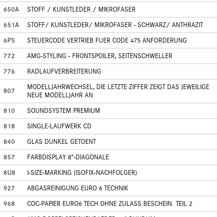
650A
STOFF / KUNSTLEDER / MIKROFASER
651A
STOFF/ KUNSTLEDER/ MIKROFASER - SCHWARZ/ ANTHRAZIT
6P5
STEUERCODE VERTRIEB FUER CODE 475 ANFORDERUNG
772
AMG-STYLING - FRONTSPOILER, SEITENSCHWELLER
776
RADLAUFVERBREITERUNG
MODELLJAHRWECHSEL, DIE LETZTE ZIFFER ZEIGT DAS JEWEILIGE
807
NEUE MODELLJAHR AN
810
SOUNDSYSTEM PREMIUM
818
SINGLE-LAUFWERK CD
840
GLAS DUNKEL GETOENT
857
FARBDISPLAY 8"-DIAGONALE
8U8
I-SIZE-MARKING (ISOFIX-NACHFOLGER)
927
ABGASREINIGUNG EURO 6 TECHNIK
968
COC-PAPIER EURO6 TECH.OHNE ZULASS.BESCHEIN. TEIL 2