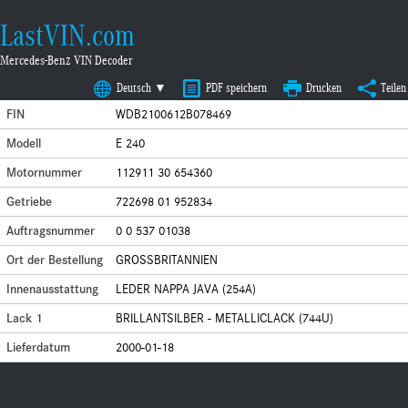
LastVIN.com
Mercedes-Benz VIN Decoder
Deutsch ▼
PDF speichern
Drucken
Teilen
FIN
WDB2100612B078469
Modell
E 240
Motornummer
112911 30 654360
Getriebe
722698 01 952834
Auftragsnummer
0 0 537 01038
Ort der Bestellung
GROSSBRITANNIEN
Innenausstattung
LEDER NAPPA JAVA (254A)
Lack 1
BRILLANTSILBER - METALLICLACK (744U)
Lieferdatum
2000-01-18