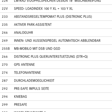
22R
LM-RAD 5-DOPPELSPEICHEN DESIGN 18" MISCHBEREIFUNG
22V
SPEED- LOADINDEX 100 Y XL + 103 Y XL
233
ABSTANDSREGELTEMPOMAT PLUS (DISTRONIC PLUS)
235
AKTIVER PARK-ASSISTENT
246
ANALOGUHR
249
INNEN- UND AUSSENSPIEGEL AUTOMATISCH ABBLENDBAR
255B
MB-MOBILO MIT DSB UND GGD
266
DISTRONIC PLUS QUERUNTERSTUETZUNG (DTR+Q)
270
GPS ANTENNE
274
TELEFONANTENNE
287
DURCHLADEMOEGLICHKEIT
292
PRE-SAFE IMPULS SEITE
294
KNIEBAG
299
PRESAFE