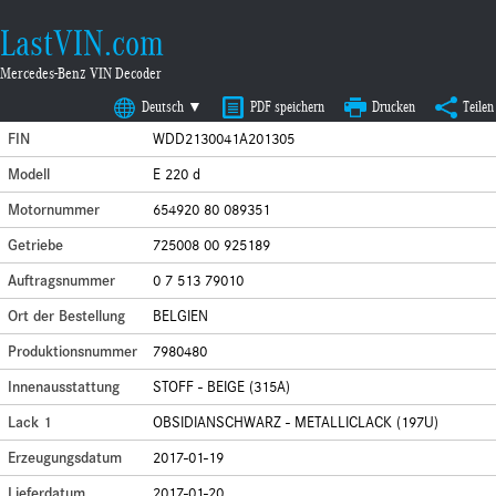
LastVIN.com
Mercedes-Benz VIN Decoder
Deutsch ▼
PDF speichern
Drucken
Teilen
FIN
WDD2130041A201305
Modell
E 220 d
Motornummer
654920 80 089351
Getriebe
725008 00 925189
Auftragsnummer
0 7 513 79010
Ort der Bestellung
BELGIEN
Produktionsnummer
7980480
Innenausstattung
STOFF - BEIGE (315A)
Lack 1
OBSIDIANSCHWARZ - METALLICLACK (197U)
Erzeugungsdatum
2017-01-19
Lieferdatum
2017-01-20