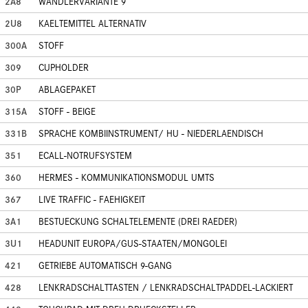
2A8
WANDLERVARIANTE 9
2U8
KAELTEMITTEL ALTERNATIV
300A
STOFF
309
CUPHOLDER
30P
ABLAGEPAKET
315A
STOFF - BEIGE
331B
SPRACHE KOMBIINSTRUMENT/ HU - NIEDERLAENDISCH
351
ECALL-NOTRUFSYSTEM
360
HERMES - KOMMUNIKATIONSMODUL UMTS
367
LIVE TRAFFIC - FAEHIGKEIT
3A1
BESTUECKUNG SCHALTELEMENTE (DREI RAEDER)
3U1
HEADUNIT EUROPA/GUS-STAATEN/MONGOLEI
421
GETRIEBE AUTOMATISCH 9-GANG
428
LENKRADSCHALTTASTEN / LENKRADSCHALTPADDEL-LACKIERT