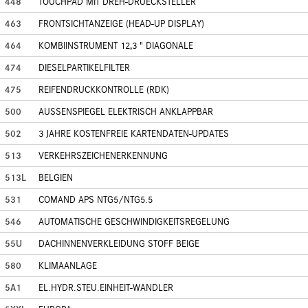
448
TOUCHPAD MIT DREH-DRUECKSTELLER
463
FRONTSICHTANZEIGE (HEAD-UP DISPLAY)
464
KOMBIINSTRUMENT 12,3 " DIAGONALE
474
DIESELPARTIKELFILTER
475
REIFENDRUCKKONTROLLE (RDK)
500
AUSSENSPIEGEL ELEKTRISCH ANKLAPPBAR
502
3 JAHRE KOSTENFREIE KARTENDATEN-UPDATES
513
VERKEHRSZEICHENERKENNUNG
513L
BELGIEN
531
COMAND APS NTG5/NTG5.5
546
AUTOMATISCHE GESCHWINDIGKEITSREGELUNG
55U
DACHINNENVERKLEIDUNG STOFF BEIGE
580
KLIMAANLAGE
5A1
EL.HYDR.STEU.EINHEIT-WANDLER