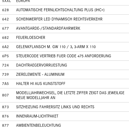
5XXL
EUROPA
628
AUTOMATISCHE FERNLICHTSCHALTUNG PLUS (IHC+)
642
SCHEINWERFER LED DYNAMISCH RECHTSVERKEHR
677
AVANTGARDE-/STANDARDFAHRWERK
682
FEUERLOESCHER
6A2
GELENKFLANSCH M. GW 110 / 3, 3-ARM X 110
6P5
STEUERCODE VERTRIEB FUER CODE 475 ANFORDERUNG
724
DACHTRAEGERVORRUESTUNG
739
ZIERELEMENTE - ALUMINIUM
7A5
HALTER HI AUS KUNSTSTOFF
MODELLJAHRWECHSEL, DIE LETZTE ZIFFER ZEIGT DAS JEWEILIGE
807
NEUE MODELLJAHR AN
873
SITZHEIZUNG FAHRERSITZ LINKS UND RECHTS
876
INNENRAUM-LICHTPAKET
877
AMBIENTENBELEUCHTUNG