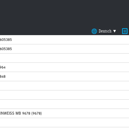
Deutsch ▼
605385
605385
964
848
INWEISS MB 9678 (9678)