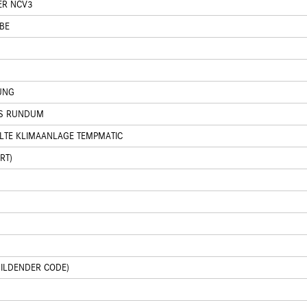
ER NCV3
BE
UNG
S RUNDUM
LTE KLIMAANLAGE TEMPMATIC
RT)
BILDENDER CODE)