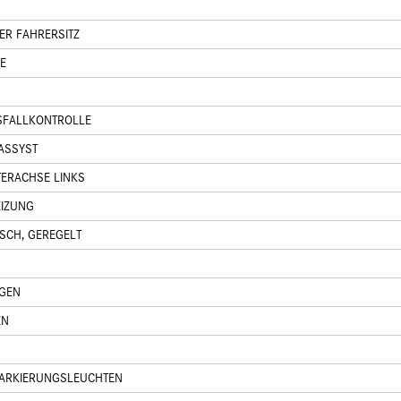
ER FAHRERSITZ
E
SFALLKONTROLLE
ASSYST
TERACHSE LINKS
EIZUNG
SCH, GEREGELT
GEN
EN
MARKIERUNGSLEUCHTEN