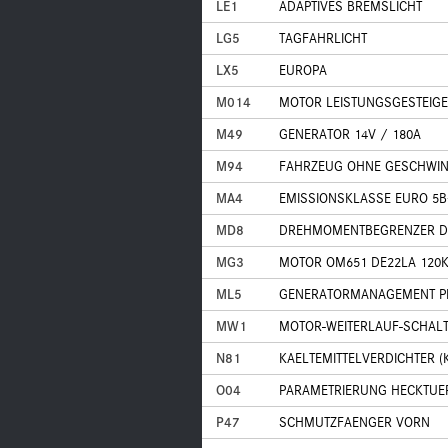
LE1
ADAPTIVES BREMSLICHT
LG5
TAGFAHRLICHT
LX5
EUROPA
M014
MOTOR LEISTUNGSGESTEIGE
M49
GENERATOR 14V / 180A
M94
FAHRZEUG OHNE GESCHWIN
MA4
EMISSIONSKLASSE EURO 5B+
MD8
DREHMOMENTBEGRENZER DE
MG3
MOTOR OM651 DE22LA 120K
ML5
GENERATORMANAGEMENT P
MW1
MOTOR-WEITERLAUF-SCHAL
N81
KAELTEMITTELVERDICHTER 
O04
PARAMETRIERUNG HECKTU
P47
SCHMUTZFAENGER VORN