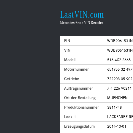
LastVIN.com
Mercedes-Benz VIN Decoder
FIN
WDB9061531N
VIN
WDB9061531N
Modell
516 4X2 3665
Motornummer
651955 32 497
Getriebe
722908 05 902
Auftragsnummer
7 4 226 90211
Ort der Bestellung
MUENCHEN
Produktionsnummer
3811748
Lack 1
LACKFARBE RE
Erzeugungsdatum
2014-10-01