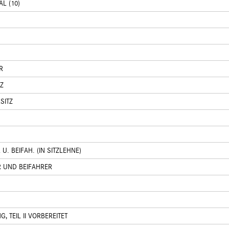
L (10)
R
Z
SITZ
U. BEIFAH. (IN SITZLEHNE)
 UND BEIFAHRER
 TEIL II VORBEREITET