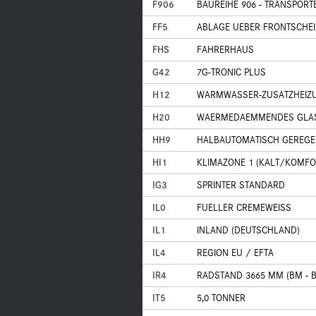
F906
BAUREIHE 906 - TRANSPORT
FF5
ABLAGE UEBER FRONTSCHEI
FHS
FAHRERHAUS
G42
7G-TRONIC PLUS
H12
WARMWASSER-ZUSATZHEIZ
H20
WAERMEDAEMMENDES GLA
HH9
HALBAUTOMATISCH GEREGE
HI1
KLIMAZONE 1 (KALT/KOMFO
IG3
SPRINTER STANDARD
IL0
FUELLER CREMEWEISS
IL1
INLAND (DEUTSCHLAND)
IL4
REGION EU / EFTA
IR4
RADSTAND 3665 MM (BM - 
IT5
5,0 TONNER