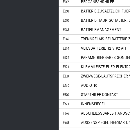
E07
BERGANFAHRHILFE
E28
BATTERIE ZUSAETZLICH FU
E30
BATTERIE-HAUPTSCHALTER, 
E33
BATTERIEMANAGEMENT
E36
TRENNRELAIS BEI BATTERIE 
ED4
VLIESBATTERIE 12 V 92 AH
ED5
PARAMETRIERBARES SOND
EK1
KLEMMLEISTE FUER ELEKT
EL8
ZWEI-WEGE-LAUTSPRECHER
EN6
AUDIO 10
ES0
STARTHILFE-KONTAKT
F61
INNENSPIEGEL
F66
ABSCHLIESSBARES HANDS
F68
AUSSENSPIEGEL HEIZBAR U