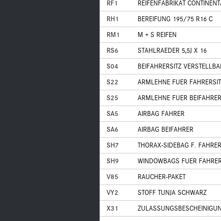
RF1
REIFENFABRIKAT CONTINENTA
RH1
BEREIFUNG 195/75 R16 C
RM1
M + S REIFEN
RS6
STAHLRAEDER 5,5J X 16
S04
BEIFAHRERSITZ VERSTELLBA
S22
ARMLEHNE FUER FAHRERSIT
S25
ARMLEHNE FUER BEIFAHRER
SA5
AIRBAG FAHRER
SA6
AIRBAG BEIFAHRER
SH7
THORAX-SIDEBAG F. FAHRER 
SH9
WINDOWBAGS FUER FAHRER
V85
RAUCHER-PAKET
VY2
STOFF TUNJA SCHWARZ
X31
ZULASSUNGSBESCHEINIGUNG,