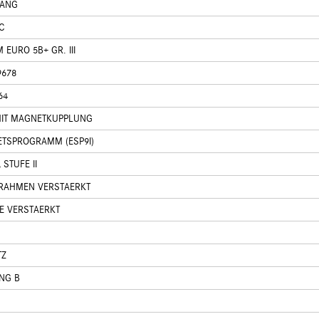
GANG
C
EURO 5B+ GR. III
9678
64
MIT MAGNETKUPPLUNG
ETSPROGRAMM (ESP9I)
STUFE II
 RAHMEN VERSTAERKT
E VERSTAERKT
TZ
NG B