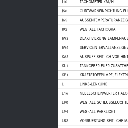
J10
TACHOMETER KM/H
J58
GURTWARNEINRICHTUNG FU
J65
AUSSENTEMPERATURANZEIG
J92
WEGFALL TACHOGRAF
JW2
DEAKTIVIERUNG LAMPENAU
JW6
SERVICEINTERVALLANZEIGE 
KA3
AUSPUFF SEITLICH VOR HIN
KL1
TANKGEBER FUER ZUSATZH
KP1
KRAFTSTOFFPUMPE, ELEKTRI
L
LINKS-LENKUNG
L16
NEBELSCHEINWERFER HALO
L90
WEGFALL SCHLUSSLEUCHT
L94
WEGFALL PARKLICHT
LB2
VORRUESTUNG SEITLICHE 