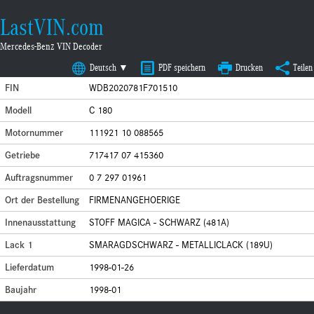
LastVIN.com
Mercedes-Benz VIN Decoder
Deutsch ▼
PDF speichern
Drucken
Teilen
FIN
WDB2020781F701510
Modell
C 180
Motornummer
111921 10 088565
Getriebe
717417 07 415360
Auftragsnummer
0 7 297 01961
Ort der Bestellung
FIRMENANGEHOERIGE
Innenausstattung
STOFF MAGICA - SCHWARZ (481A)
Lack 1
SMARAGDSCHWARZ - METALLICLACK (189U)
Lieferdatum
1998-01-26
Baujahr
1998-01