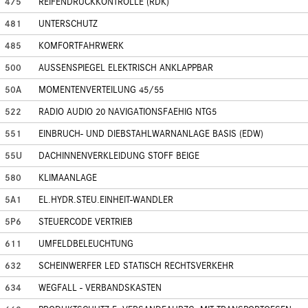
475
REIFENDRUCKKONTROLLE (RDK)
481
UNTERSCHUTZ
485
KOMFORTFAHRWERK
500
AUSSENSPIEGEL ELEKTRISCH ANKLAPPBAR
50A
MOMENTENVERTEILUNG 45/55
522
RADIO AUDIO 20 NAVIGATIONSFAEHIG NTG5
551
EINBRUCH- UND DIEBSTAHLWARNANLAGE BASIS (EDW)
55U
DACHINNENVERKLEIDUNG STOFF BEIGE
580
KLIMAANLAGE
5A1
EL.HYDR.STEU.EINHEIT-WANDLER
5P6
STEUERCODE VERTRIEB
611
UMFELDBELEUCHTUNG
632
SCHEINWERFER LED STATISCH RECHTSVERKEHR
634
WEGFALL - VERBANDSKASTEN