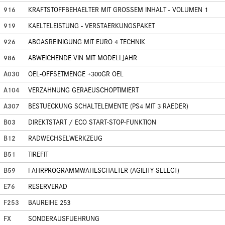
916
KRAFTSTOFFBEHAELTER MIT GROSSEM INHALT - VOLUMEN 1
919
KAELTELEISTUNG - VERSTAERKUNGSPAKET
926
ABGASREINIGUNG MIT EURO 4 TECHNIK
986
ABWEICHENDE VIN MIT MODELLJAHR
A030
OEL-OFFSETMENGE +300GR OEL
A104
VERZAHNUNG GERAEUSCHOPTIMIERT
A307
BESTUECKUNG SCHALTELEMENTE (PS4 MIT 3 RAEDER)
B03
DIREKTSTART / ECO START-STOP-FUNKTION
B12
RADWECHSELWERKZEUG
B51
TIREFIT
B59
FAHRPROGRAMMWAHLSCHALTER (AGILITY SELECT)
E76
RESERVERAD
F253
BAUREIHE 253
FX
SONDERAUSFUEHRUNG