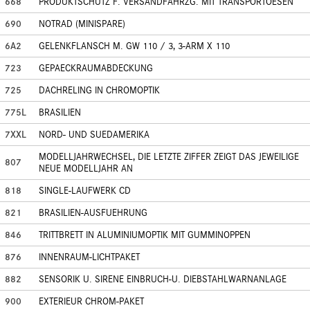
668
PRODUKTSCHUTZ F. VERSANDFAHRZG. MIT TRANSPORTOESEN
690
NOTRAD (MINISPARE)
6A2
GELENKFLANSCH M. GW 110 / 3, 3-ARM X 110
723
GEPAECKRAUMABDECKUNG
725
DACHRELING IN CHROMOPTIK
775L
BRASILIEN
7XXL
NORD- UND SUEDAMERIKA
MODELLJAHRWECHSEL, DIE LETZTE ZIFFER ZEIGT DAS JEWEILIGE
807
NEUE MODELLJAHR AN
818
SINGLE-LAUFWERK CD
821
BRASILIEN-AUSFUEHRUNG
846
TRITTBRETT IN ALUMINIUMOPTIK MIT GUMMINOPPEN
876
INNENRAUM-LICHTPAKET
882
SENSORIK U. SIRENE EINBRUCH-U. DIEBSTAHLWARNANLAGE
900
EXTERIEUR CHROM-PAKET