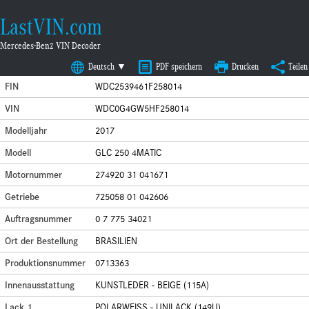
LastVIN.com
Mercedes-Benz VIN Decoder
Deutsch ▼
PDF speichern
Drucken
Teilen
FIN
WDC2539461F258014
VIN
WDC0G4GW5HF258014
Modelljahr
2017
Modell
GLC 250 4MATIC
Motornummer
274920 31 041671
Getriebe
725058 01 042606
Auftragsnummer
0 7 775 34021
Ort der Bestellung
BRASILIEN
Produktionsnummer
0713363
Innenausstattung
KUNSTLEDER - BEIGE (115A)
Lack 1
POLARWEISS - UNILACK (149U)