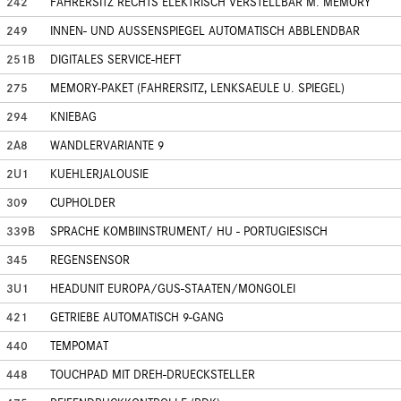
242
FAHRERSITZ RECHTS ELEKTRISCH VERSTELLBAR M. MEMORY
249
INNEN- UND AUSSENSPIEGEL AUTOMATISCH ABBLENDBAR
251B
DIGITALES SERVICE-HEFT
275
MEMORY-PAKET (FAHRERSITZ, LENKSAEULE U. SPIEGEL)
294
KNIEBAG
2A8
WANDLERVARIANTE 9
2U1
KUEHLERJALOUSIE
309
CUPHOLDER
339B
SPRACHE KOMBIINSTRUMENT/ HU - PORTUGIESISCH
345
REGENSENSOR
3U1
HEADUNIT EUROPA/GUS-STAATEN/MONGOLEI
421
GETRIEBE AUTOMATISCH 9-GANG
440
TEMPOMAT
448
TOUCHPAD MIT DREH-DRUECKSTELLER