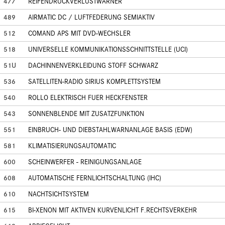
477
REIFENDRUCKVERLUSTWARNER
489
AIRMATIC DC / LUFTFEDERUNG SEMIAKTIV
512
COMAND APS MIT DVD-WECHSLER
518
UNIVERSELLE KOMMUNIKATIONSSCHNITTSTELLE (UCI)
51U
DACHINNENVERKLEIDUNG STOFF SCHWARZ
536
SATELLITEN-RADIO SIRIUS KOMPLETTSYSTEM
540
ROLLO ELEKTRISCH FUER HECKFENSTER
543
SONNENBLENDE MIT ZUSATZFUNKTION
551
EINBRUCH- UND DIEBSTAHLWARNANLAGE BASIS (EDW)
581
KLIMATISIERUNGSAUTOMATIC
600
SCHEINWERFER - REINIGUNGSANLAGE
608
AUTOMATISCHE FERNLICHTSCHALTUNG (IHC)
610
NACHTSICHTSYSTEM
615
BI-XENON MIT AKTIVEN KURVENLICHT F.RECHTSVERKEHR