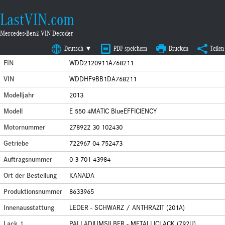
LastVIN.com
Mercedes-Benz VIN Decoder
Deutsch ▼
PDF speichern
Drucken
Teilen
FIN
WDD2120911A768211
VIN
WDDHF9BB1DA768211
Modelljahr
2013
Modell
E 550 4MATIC BlueEFFICIENCY
Motornummer
278922 30 102430
Getriebe
722967 04 752473
Auftragsnummer
0 3 701 43984
Ort der Bestellung
KANADA
Produktionsnummer
8633965
Innenausstattung
LEDER - SCHWARZ / ANTHRAZIT (201A)
Lack 1
PALLADIUMSILBER - METALLICLACK (792U)