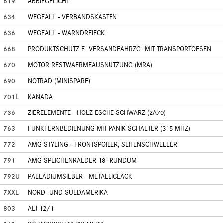
619
ABBIEGELICHT
634
WEGFALL - VERBANDSKASTEN
636
WEGFALL - WARNDREIECK
668
PRODUKTSCHUTZ F. VERSANDFAHRZG. MIT TRANSPORTOESEN
670
MOTOR RESTWAERMEAUSNUTZUNG (MRA)
690
NOTRAD (MINISPARE)
701L
KANADA
736
ZIERELEMENTE - HOLZ ESCHE SCHWARZ (2A70)
763
FUNKFERNBEDIENUNG MIT PANIK-SCHALTER (315 MHZ)
772
AMG-STYLING - FRONTSPOILER, SEITENSCHWELLER
791
AMG-SPEICHENRAEDER 18" RUNDUM
792U
PALLADIUMSILBER - METALLICLACK
7XXL
NORD- UND SUEDAMERIKA
803
AEJ 12/1