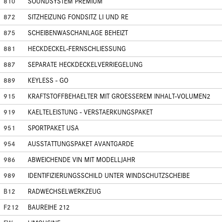
810
SOUNDSYSTEM PREMIUM
872
SITZHEIZUNG FONDSITZ LI UND RE
875
SCHEIBENWASCHANLAGE BEHEIZT
881
HECKDECKEL-FERNSCHLIESSUNG
887
SEPARATE HECKDECKELVERRIEGELUNG
889
KEYLESS - GO
915
KRAFTSTOFFBEHAELTER MIT GROESSEREM INHALT-VOLUMEN2
919
KAELTELEISTUNG - VERSTAERKUNGSPAKET
951
SPORTPAKET USA
954
AUSSTATTUNGSPAKET AVANTGARDE
986
ABWEICHENDE VIN MIT MODELLJAHR
989
IDENTIFIZIERUNGSSCHILD UNTER WINDSCHUTZSCHEIBE
B12
RADWECHSELWERKZEUG
F212
BAUREIHE 212