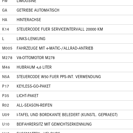
FW
LIMOUSINE
GA
GETRIEBE AUTOMATISCH
HA
HINTERACHSE
K14
STEUERCODE FUER SERVICEINTERVALL 20000 KM
L
LINKS-LENKUNG
M005
FAHRZEUGE MIT 4-MATIC-/ALLRAD-ANTRIEB
M278
V8-OTTOMOTOR M278
M46
HUBRAUM 4,6 LITER
N5A
STEUERCODE W50 FUER PPS-INT. VERWENDUNG
P17
KEYLESS-GO-PAKET
P35
LICHT-PAKET
R02
ALL-SEASON-REIFEN
U09
I-TAFEL UND BORDKANTE BELEDERT (KUNSTL. GEPRAEGT)
U10
BEIFAHRERSITZ MIT GEWICHTSERKENNUNG