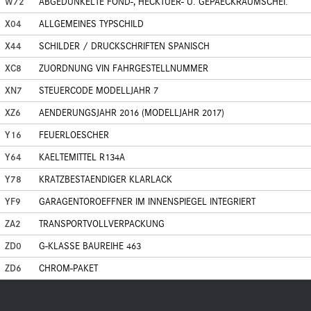
W72
ABGEDUNKELTE FOND-, HECKTUER- U. GEPAECKRAUMSCHEI.
X04
ALLGEMEINES TYPSCHILD
X44
SCHILDER / DRUCKSCHRIFTEN SPANISCH
XC8
ZUORDNUNG VIN FAHRGESTELLNUMMER
XN7
STEUERCODE MODELLJAHR 7
XZ6
AENDERUNGSJAHR 2016 (MODELLJAHR 2017)
Y16
FEUERLOESCHER
Y64
KAELTEMITTEL R134A
Y78
KRATZBESTAENDIGER KLARLACK
YF9
GARAGENTOROEFFNER IM INNENSPIEGEL INTEGRIERT
ZA2
TRANSPORTVOLLVERPACKUNG
ZD0
G-KLASSE BAUREIHE 463
ZD6
CHROM-PAKET