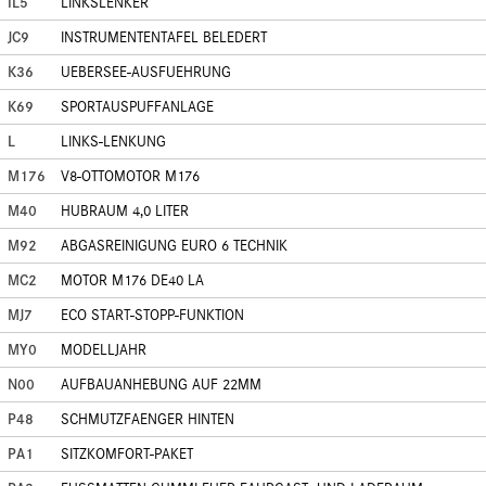
IL5
LINKSLENKER
JC9
INSTRUMENTENTAFEL BELEDERT
K36
UEBERSEE-AUSFUEHRUNG
K69
SPORTAUSPUFFANLAGE
L
LINKS-LENKUNG
M176
V8-OTTOMOTOR M176
M40
HUBRAUM 4,0 LITER
M92
ABGASREINIGUNG EURO 6 TECHNIK
MC2
MOTOR M176 DE40 LA
MJ7
ECO START-STOPP-FUNKTION
MY0
MODELLJAHR
N00
AUFBAUANHEBUNG AUF 22MM
P48
SCHMUTZFAENGER HINTEN
PA1
SITZKOMFORT-PAKET