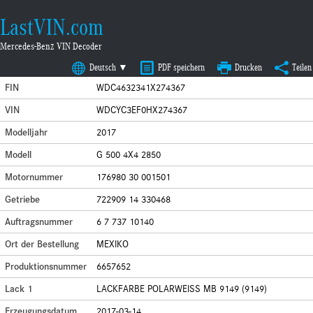
LastVIN.com
Mercedes-Benz VIN Decoder
Deutsch ▼
PDF speichern
Drucken
Teilen
FIN
WDC4632341X274367
VIN
WDCYC3EF0HX274367
Modelljahr
2017
Modell
G 500 4X4 2850
Motornummer
176980 30 001501
Getriebe
722909 14 330468
Auftragsnummer
6 7 737 10140
Ort der Bestellung
MEXIKO
Produktionsnummer
6657652
Lack 1
LACKFARBE POLARWEISS MB 9149 (9149)
Erzeugungsdatum
2017-03-14