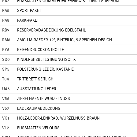
PA2
FUSSMATTEN GUMMI FUER FAHRGAST- UND LADERAUM
PA5
SPORT-PAKET
PA8
PARK-PAKET
RB9
RESERVERADABDECKUNG EDELSTAHL
RM6
AMG LM-RAEDER 19", EINTEILIG, 5-SPEICHEN DESIGN
RY6
REIFENDRUCKKONTROLLE
SD0
KINDERSITZBEFESTIGUNG ISOFIX
SP5
POLSTERUNG LEDER, KASTANIE
T84
TRITTBRETT SEITLICH
U46
AUSSTATTUNG LEDER
V56
ZIERELEMENTE WURZELNUSS
V57
LADERAUMABDECKUNG
VK1
HOLZ-LEDER-LENKRAD, WURZELNUSS BRAUN
VL2
FUSSMATTEN VELOURS