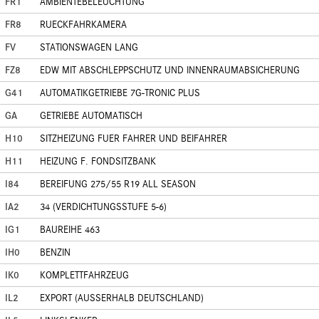
FR1
AMBIENTEBELEUCHTUNG
FR8
RUECKFAHRKAMERA
FV
STATIONSWAGEN LANG
FZ8
EDW MIT ABSCHLEPPSCHUTZ UND INNENRAUMABSICHERUNG
G41
AUTOMATIKGETRIEBE 7G-TRONIC PLUS
GA
GETRIEBE AUTOMATISCH
H10
SITZHEIZUNG FUER FAHRER UND BEIFAHRER
H11
HEIZUNG F. FONDSITZBANK
I84
BEREIFUNG 275/55 R19 ALL SEASON
IA2
34 (VERDICHTUNGSSTUFE 5-6)
IG1
BAUREIHE 463
IH0
BENZIN
IK0
KOMPLETTFAHRZEUG
IL2
EXPORT (AUSSERHALB DEUTSCHLAND)