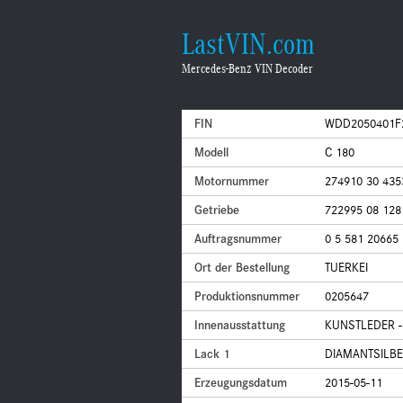
LastVIN.com
Mercedes-Benz VIN Decoder
FIN
WDD2050401F
Modell
C 180
Motornummer
274910 30 435
Getriebe
722995 08 128
Auftragsnummer
0 5 581 20665
Ort der Bestellung
TUERKEI
Produktionsnummer
0205647
Innenausstattung
KUNSTLEDER -
Lack 1
DIAMANTSILBE
Erzeugungsdatum
2015-05-11