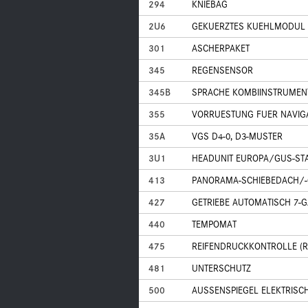
294
KNIEBAG
2U6
GEKUERZTES KUEHLMODUL
301
ASCHERPAKET
345
REGENSENSOR
345B
SPRACHE KOMBIINSTRUMENT
355
VORRUESTUNG FUER NAVI
35A
VGS D4-0, D3-MUSTER
3U1
HEADUNIT EUROPA/GUS-ST
413
PANORAMA-SCHIEBEDACH/
427
GETRIEBE AUTOMATISCH 7-
440
TEMPOMAT
475
REIFENDRUCKKONTROLLE (R
481
UNTERSCHUTZ
500
AUSSENSPIEGEL ELEKTRISC