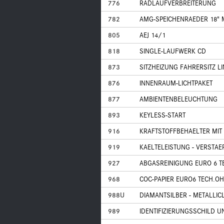
776
RADLAUFVERBREITERUNG
782
AMG-SPEICHENRAEDER 18" 
805
AEJ 14/1
818
SINGLE-LAUFWERK CD
873
SITZHEIZUNG FAHRERSITZ L
876
INNENRAUM-LICHTPAKET
877
AMBIENTENBELEUCHTUNG
893
KEYLESS-START
916
KRAFTSTOFFBEHAELTER MIT
919
KAELTELEISTUNG - VERSTA
927
ABGASREINIGUNG EURO 6 T
968
COC-PAPIER EURO6 TECH.OH
988U
DIAMANTSILBER - METALLIC
989
IDENTIFIZIERUNGSSCHILD 