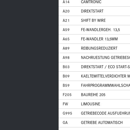
A14
CAMTRONIC
A20
DIREKTSTART
A21
SHIFT BY WIRE
A59
FE-WANDLERGEH. 13,5
A65
FE-WANDLER 13,5MM
A89
REIBUNGSREDUZIERT
A98
NACHRUESTUNG GETRIEBES
B03
DIREKTSTART / ECO START-
B09
KAELTEMITTELVERDICHTER 
B59
FAHRPROGRAMMWAHLSCHALTE
F205
BAUREIHE 205
FW
LIMOUSINE
G995
GETRIEBECODE AUSFUEHRU
GA
GETRIEBE AUTOMATISCH