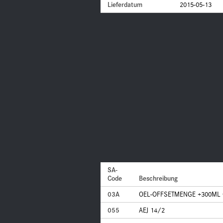
Lieferdatum
2015-05-13
SA-
Code
Beschreibung
03A
OEL-OFFSETMENGE +300ML 
055
AEJ 14/2