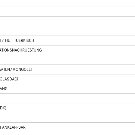
/ HU - TUERKISCH
GATIONSNACHRUESTUNG
AATEN/MONGOLEI
-GLASDACH
GANG
DK)
H ANKLAPPBAR