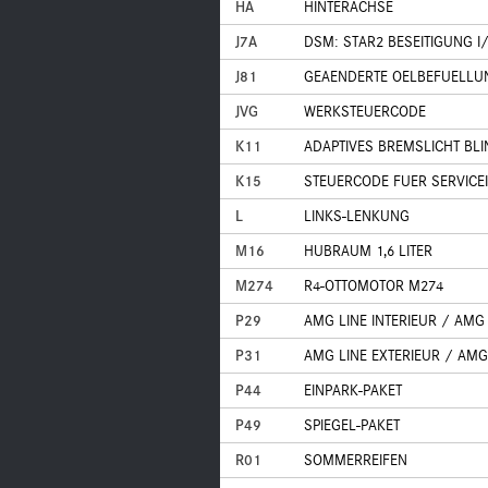
HA
HINTERACHSE
J7A
DSM: STAR2 BESEITIGUNG I
J81
GEAENDERTE OELBEFUELLU
JVG
WERKSTEUERCODE
K11
ADAPTIVES BREMSLICHT BL
K15
STEUERCODE FUER SERVICE
L
LINKS-LENKUNG
M16
HUBRAUM 1,6 LITER
M274
R4-OTTOMOTOR M274
P29
AMG LINE INTERIEUR / AMG
P31
AMG LINE EXTERIEUR / AMG
P44
EINPARK-PAKET
P49
SPIEGEL-PAKET
R01
SOMMERREIFEN