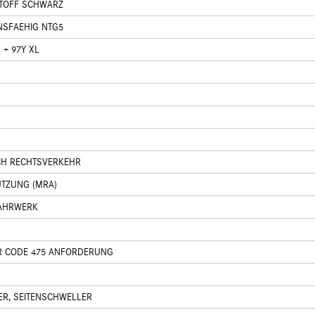
TOFF SCHWARZ
NSFAEHIG NTG5
 + 97Y XL
CH RECHTSVERKEHR
TZUNG (MRA)
AHRWERK
R CODE 475 ANFORDERUNG
ER, SEITENSCHWELLER