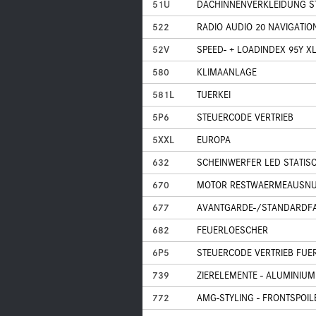
51U
DACHINNENVERKLEIDUNG S
522
RADIO AUDIO 20 NAVIGATIO
52V
SPEED- + LOADINDEX 95Y XL
580
KLIMAANLAGE
581L
TUERKEI
5P6
STEUERCODE VERTRIEB
5XXL
EUROPA
632
SCHEINWERFER LED STATIS
670
MOTOR RESTWAERMEAUSNU
677
AVANTGARDE-/STANDARDF
682
FEUERLOESCHER
6P5
STEUERCODE VERTRIEB FUE
739
ZIERELEMENTE - ALUMINIUM
772
AMG-STYLING - FRONTSPOIL