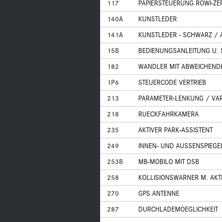
117
PAPIERSTEUERUNG ROWI-ZER
140A
KUNSTLEDER
141A
KUNSTLEDER - SCHWARZ / 
15B
BEDIENUNGSANLEITUNG U. 
182
WANDLER MIT ABWEICHENDE
1P6
STEUERCODE VERTRIEB
213
PARAMETER-LENKUNG / VA
218
RUECKFAHRKAMERA
235
AKTIVER PARK-ASSISTENT
249
INNEN- UND AUSSENSPIEG
253B
MB-MOBILO MIT DSB
258
KOLLISIONSWARNER M. AKT
270
GPS ANTENNE
287
DURCHLADEMOEGLICHKEIT