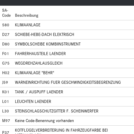
SA-
Code
Beschreibung
580
KLIMAANLAGE
D27
SCHIEBE-HEBE-DACH ELEKTRISCH
D80
SYMBOLSCHEIBE KOMBIINSTRUMENT
F01
FAHRERHAUSTEILE LAENDER
G75
WEGDREHZAHLAUSGLEICH
H02
KLIMAANLAGE "BEHR"
J59
WARNEINRICHTUNG FUER GESCHWINDIGKEITSBEGRENZUNG
K01
TANK / AUSPUFF LAENDER
L01
LEUCHTEN LAENDER
L30
STEINSCHLAGSCHUTZGITTER F. SCHEINWERFER
M97
Keine Code-Benennung vorhanden
KOTFLÜGELVERBREITERUNG IN FAHRZEUGFARBE BEI
P37