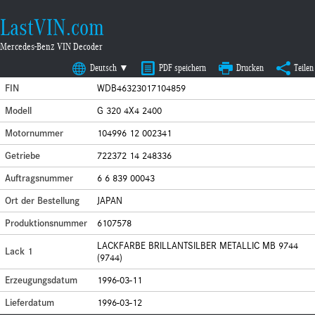
LastVIN.com
Mercedes-Benz VIN Decoder
Deutsch ▼
PDF speichern
Drucken
Teilen
FIN
WDB46323017104859
Modell
G 320 4X4 2400
Motornummer
104996 12 002341
Getriebe
722372 14 248336
Auftragsnummer
6 6 839 00043
Ort der Bestellung
JAPAN
Produktionsnummer
6107578
LACKFARBE BRILLANTSILBER METALLIC MB 9744
Lack 1
(9744)
Erzeugungsdatum
1996-03-11
Lieferdatum
1996-03-12