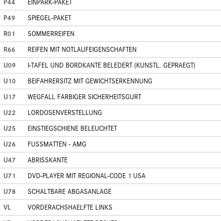
P44
EINPARK-PAKET
P49
SPIEGEL-PAKET
R01
SOMMERREIFEN
R66
REIFEN MIT NOTLAUFEIGENSCHAFTEN
U09
I-TAFEL UND BORDKANTE BELEDERT (KUNSTL. GEPRAEGT)
U10
BEIFAHRERSITZ MIT GEWICHTSERKENNUNG
U17
WEGFALL FARBIGER SICHERHEITSGURT
U22
LORDOSENVERSTELLUNG
U25
EINSTIEGSCHIENE BELEUCHTET
U26
FUSSMATTEN - AMG
U47
ABRISSKANTE
U71
DVD-PLAYER MIT REGIONAL-CODE 1 USA
U78
SCHALTBARE ABGASANLAGE
VL
VORDERACHSHAELFTE LINKS