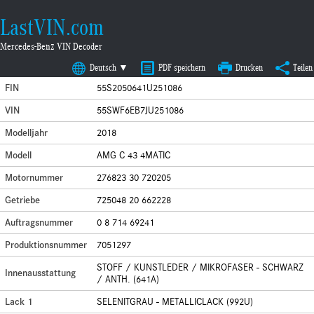
LastVIN.com
Mercedes-Benz VIN Decoder
Deutsch ▼
PDF speichern
Drucken
Teilen
FIN
55S2050641U251086
VIN
55SWF6EB7JU251086
Modelljahr
2018
Modell
AMG C 43 4MATIC
Motornummer
276823 30 720205
Getriebe
725048 20 662228
Auftragsnummer
0 8 714 69241
Produktionsnummer
7051297
STOFF / KUNSTLEDER / MIKROFASER - SCHWARZ
Innenausstattung
/ ANTH. (641A)
Lack 1
SELENITGRAU - METALLICLACK (992U)