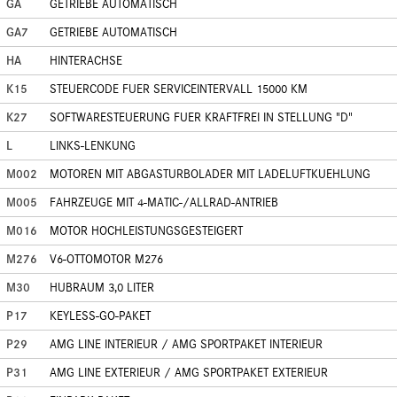
GA
GETRIEBE AUTOMATISCH
GA7
GETRIEBE AUTOMATISCH
HA
HINTERACHSE
K15
STEUERCODE FUER SERVICEINTERVALL 15000 KM
K27
SOFTWARESTEUERUNG FUER KRAFTFREI IN STELLUNG "D"
L
LINKS-LENKUNG
M002
MOTOREN MIT ABGASTURBOLADER MIT LADELUFTKUEHLUNG
M005
FAHRZEUGE MIT 4-MATIC-/ALLRAD-ANTRIEB
M016
MOTOR HOCHLEISTUNGSGESTEIGERT
M276
V6-OTTOMOTOR M276
M30
HUBRAUM 3,0 LITER
P17
KEYLESS-GO-PAKET
P29
AMG LINE INTERIEUR / AMG SPORTPAKET INTERIEUR
P31
AMG LINE EXTERIEUR / AMG SPORTPAKET EXTERIEUR