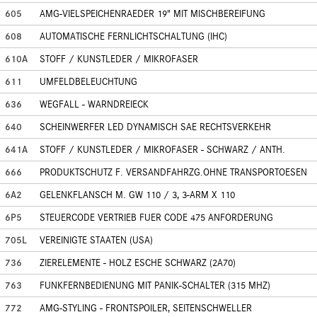
605
AMG-VIELSPEICHENRAEDER 19" MIT MISCHBEREIFUNG
608
AUTOMATISCHE FERNLICHTSCHALTUNG (IHC)
610A
STOFF / KUNSTLEDER / MIKROFASER
611
UMFELDBELEUCHTUNG
636
WEGFALL - WARNDREIECK
640
SCHEINWERFER LED DYNAMISCH SAE RECHTSVERKEHR
641A
STOFF / KUNSTLEDER / MIKROFASER - SCHWARZ / ANTH.
666
PRODUKTSCHUTZ F. VERSANDFAHRZG.OHNE TRANSPORTOESEN
6A2
GELENKFLANSCH M. GW 110 / 3, 3-ARM X 110
6P5
STEUERCODE VERTRIEB FUER CODE 475 ANFORDERUNG
705L
VEREINIGTE STAATEN (USA)
736
ZIERELEMENTE - HOLZ ESCHE SCHWARZ (2A70)
763
FUNKFERNBEDIENUNG MIT PANIK-SCHALTER (315 MHZ)
772
AMG-STYLING - FRONTSPOILER, SEITENSCHWELLER