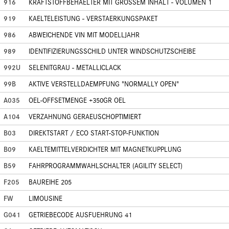
916
KRAFTSTOFFBEHAELTER MIT GROSSEM INHALT - VOLUMEN 1
919
KAELTELEISTUNG - VERSTAERKUNGSPAKET
986
ABWEICHENDE VIN MIT MODELLJAHR
989
IDENTIFIZIERUNGSSCHILD UNTER WINDSCHUTZSCHEIBE
992U
SELENITGRAU - METALLICLACK
99B
AKTIVE VERSTELLDAEMPFUNG "NORMALLY OPEN"
A035
OEL-OFFSETMENGE +350GR OEL
A104
VERZAHNUNG GERAEUSCHOPTIMIERT
B03
DIREKTSTART / ECO START-STOP-FUNKTION
B09
KAELTEMITTELVERDICHTER MIT MAGNETKUPPLUNG
B59
FAHRPROGRAMMWAHLSCHALTER (AGILITY SELECT)
F205
BAUREIHE 205
FW
LIMOUSINE
G041
GETRIEBECODE AUSFUEHRUNG 41