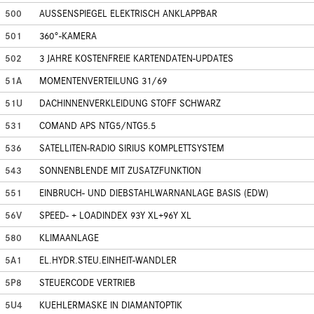
500
AUSSENSPIEGEL ELEKTRISCH ANKLAPPBAR
501
360°-KAMERA
502
3 JAHRE KOSTENFREIE KARTENDATEN-UPDATES
51A
MOMENTENVERTEILUNG 31/69
51U
DACHINNENVERKLEIDUNG STOFF SCHWARZ
531
COMAND APS NTG5/NTG5.5
536
SATELLITEN-RADIO SIRIUS KOMPLETTSYSTEM
543
SONNENBLENDE MIT ZUSATZFUNKTION
551
EINBRUCH- UND DIEBSTAHLWARNANLAGE BASIS (EDW)
56V
SPEED- + LOADINDEX 93Y XL+96Y XL
580
KLIMAANLAGE
5A1
EL.HYDR.STEU.EINHEIT-WANDLER
5P8
STEUERCODE VERTRIEB
5U4
KUEHLERMASKE IN DIAMANTOPTIK