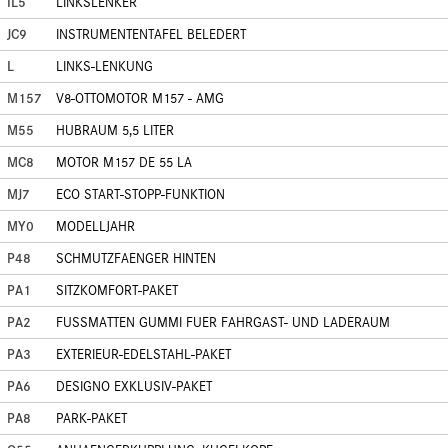
IL5
LINKSLENKER
JC9
INSTRUMENTENTAFEL BELEDERT
L
LINKS-LENKUNG
M157
V8-OTTOMOTOR M157 - AMG
M55
HUBRAUM 5,5 LITER
MC8
MOTOR M157 DE 55 LA
MJ7
ECO START-STOPP-FUNKTION
MY0
MODELLJAHR
P48
SCHMUTZFAENGER HINTEN
PA1
SITZKOMFORT-PAKET
PA2
FUSSMATTEN GUMMI FUER FAHRGAST- UND LADERAUM
PA3
EXTERIEUR-EDELSTAHL-PAKET
PA6
DESIGNO EXKLUSIV-PAKET
PA8
PARK-PAKET