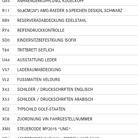
Q55
ANHAENGERKUPPLUNG, KUGELKOPF
R11
50,8CM(20") AMG-RAEDER 5-SPEICHEN DESIGN, SCHWARZ
RB9
RESERVERADABDECKUNG EDELSTAHL
RY6
REIFENDRUCKKONTROLLE
SD0
KINDERSITZBEFESTIGUNG ISOFIX
T84
TRITTBRETT SEITLICH
U46
AUSSTATTUNG LEDER
V57
LADERAUMABDECKUNG
VL2
FUSSMATTEN VELOURS
X42
SCHILDER / DRUCKSCHRIFTEN ENGLISCH
X53
SCHILDER / DRUCKSCHRIFTEN ARABISCH
XC2
TYPSCHILD GOLF-STAATEN
XC8
ZUORDNUNG VIN FAHRGESTELLNUMMER
XM5
STEUERCODE MY2015 *UNG*