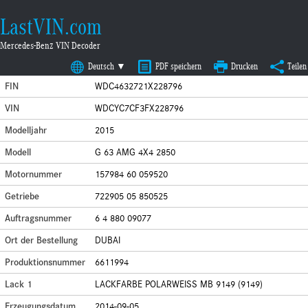
LastVIN.com
Mercedes-Benz VIN Decoder
Deutsch ▼
PDF speichern
Drucken
Teilen
FIN
WDC4632721X228796
VIN
WDCYC7CF3FX228796
Modelljahr
2015
Modell
G 63 AMG 4X4 2850
Motornummer
157984 60 059520
Getriebe
722905 05 850525
Auftragsnummer
6 4 880 09077
Ort der Bestellung
DUBAI
Produktionsnummer
6611994
Lack 1
LACKFARBE POLARWEISS MB 9149 (9149)
Erzeugungsdatum
2014-09-05