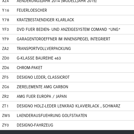
XZ4
AENDERUNGSJAHR 2014 (MODELLJAHR 2015)
Y16
FEUERLOESCHER
Y78
KRATZBESTAENDIGER KLARLACK
YF3
DVD FUER BEDIEN- UND ANZEIGESYSTEM COMAND *UNG*
YF9
GARAGENTOROEFFNER IM INNENSPIEGEL INTEGRIERT
ZA2
TRANSPORTVOLLVERPACKUNG
ZD0
G-KLASSE BAUREIHE 463
ZD6
CHROM-PAKET
ZF5
DESIGNO LEDER, CLASSICROT
ZG6
ZIERELEMENTE AMG CARBON
ZR2
AMG FUER EUROPA / JAPAN
ZT1
DESIGNO HOLZ-LEDER LENKRAD KLAVIERLACK , SCHWARZ
ZW5
LAENDERAUSFUEHRUNG GOLFSTAATEN
ZY0
DESIGNO-FAHRZEUG