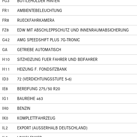
FG3
BOTTLEHOLDER HINTEN
FR1
AMBIENTEBELEUCHTUNG
FR8
RUECKFAHRKAMERA
FZ8
EDW MIT ABSCHLEPPSCHUTZ UND INNENRAUMABSICHERUNG
G42
AMG SPEEDSHIFT PLUS 7G-TRONIC
GA
GETRIEBE AUTOMATISCH
H10
SITZHEIZUNG FUER FAHRER UND BEIFAHRER
H11
HEIZUNG F. FONDSITZBANK
ID3
72 (VERDICHTUNGSSTUFE 5-6)
IE8
BEREIFUNG 275/50 R20
IG1
BAUREIHE 463
IH0
BENZIN
IK0
KOMPLETTFAHRZEUG
IL2
EXPORT (AUSSERHALB DEUTSCHLAND)