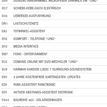
D04
DESIGNO INNENHIMMEL MICROFASER DINAMICA SW *UNG*
D27
SCHIEBE-HEBE-DACH ELEKTRISCH
D36
UEBERSEE-AUSFUEHRUNG
DN1
LASTSCHUTZNETZ
EA2
TOTWINKEL-ASSISTENT
EH2
KOMFORT - TELEFONIE *UNG*
EH3
MEDIA INTERFACE
EM7
FOND - ENTERTAINMENT
EU2
COMAND ONLINE MIT DVD-WECHSLER *UNG*
EU9
HARMAN KARDON LOGIC 7 SURROUND-SOUNDSYSTEM
EX9
3 JAHRE KOSTENFREIE KARTENDATEN -UPDATES
EZ8
PARK-ASSISTENT PARKTRONIC
EZ9
AKTIVER ABSTANDS-ASSISTENT DISTRONIC
F463
BAUREIHE 463 - GELAENDEWAGEN