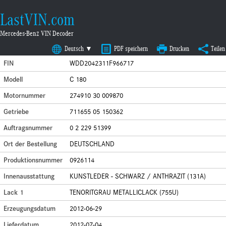
LastVIN.com
Mercedes-Benz VIN Decoder
Deutsch ▼
PDF speichern
Drucken
Teilen
FIN
WDD2042311F966717
Modell
C 180
Motornummer
274910 30 009870
Getriebe
711655 05 150362
Auftragsnummer
0 2 229 51399
Ort der Bestellung
DEUTSCHLAND
Produktionsnummer
0926114
Innenausstattung
KUNSTLEDER - SCHWARZ / ANTHRAZIT (131A)
Lack 1
TENORITGRAU METALLICLACK (755U)
Erzeugungsdatum
2012-06-29
Lieferdatum
2012-07-04