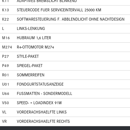
K11
ADAPTIVES BREMSLICHT BLINKEND
K13
STEUERCODE FUER SERVICEINTERVALL 25000 KM
K22
SOFTWARESTEUERUNG F. ABBLENDLICHT OHNE NACHTDESIGN
L
LINKS-LENKUNG
M16
HUBRAUM 1,6 LITER
M274
R4-OTTOMOTOR M274
P27
STYLE-PAKET
P49
SPIEGEL-PAKET
R01
SOMMERREIFEN
U01
FONDGURTSTATUSANZEIGE
U66
FUSSMATTEN - SONDERMODELL
V50
SPEED- + LOADINDEX 91W
VL
VORDERACHSHAELFTE LINKS
VR
VORDERACHSHAELFTE RECHTS