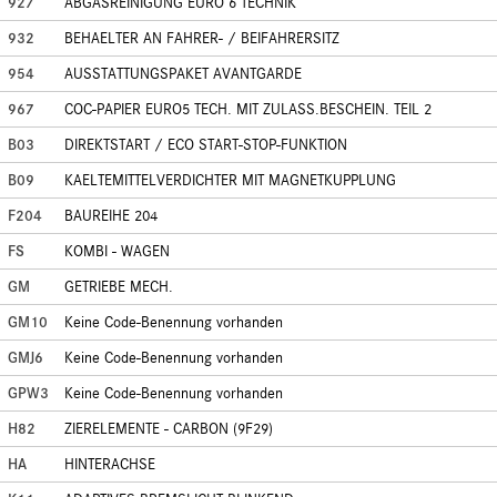
927
ABGASREINIGUNG EURO 6 TECHNIK
932
BEHAELTER AN FAHRER- / BEIFAHRERSITZ
954
AUSSTATTUNGSPAKET AVANTGARDE
967
COC-PAPIER EURO5 TECH. MIT ZULASS.BESCHEIN. TEIL 2
B03
DIREKTSTART / ECO START-STOP-FUNKTION
B09
KAELTEMITTELVERDICHTER MIT MAGNETKUPPLUNG
F204
BAUREIHE 204
FS
KOMBI - WAGEN
GM
GETRIEBE MECH.
GM10
Keine Code-Benennung vorhanden
GMJ6
Keine Code-Benennung vorhanden
GPW3
Keine Code-Benennung vorhanden
H82
ZIERELEMENTE - CARBON (9F29)
HA
HINTERACHSE