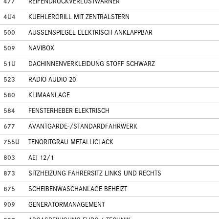
477
REIFENDRUCKVERLUSTWARNER
4U4
KUEHLERGRILL MIT ZENTRALSTERN
500
AUSSENSPIEGEL ELEKTRISCH ANKLAPPBAR
509
NAVIBOX
51U
DACHINNENVERKLEIDUNG STOFF SCHWARZ
523
RADIO AUDIO 20
580
KLIMAANLAGE
584
FENSTERHEBER ELEKTRISCH
677
AVANTGARDE-/STANDARDFAHRWERK
755U
TENORITGRAU METALLICLACK
803
AEJ 12/1
873
SITZHEIZUNG FAHRERSITZ LINKS UND RECHTS
875
SCHEIBENWASCHANLAGE BEHEIZT
909
GENERATORMANAGEMENT