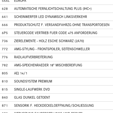
5XXL
EUROPA
628
AUTOMATISCHE FERNLICHTSCHALTUNG PLUS (IHC+)
641
SCHEINWERFER LED DYNAMISCH LINKSVERKEHR
666
PRODUKTSCHUTZ F. VERSANDFAHRZG.OHNE TRANSPORTOESEN
6P5
STEUERCODE VERTRIEB FUER CODE 475 ANFORDERUNG
736
ZIERELEMENTE - HOLZ ESCHE SCHWARZ (2A70)
772
AMG-STYLING - FRONTSPOILER, SEITENSCHWELLER
776
RADLAUFVERBREITERUNG
782
AMG-SPEICHENRAEDER 18" MISCHBEREIFUNG
805
AEJ 14/1
810
SOUNDSYSTEM PREMIUM
815
SINGLE-LAUFWERK DVD
840
GLAS DUNKEL GETOENT
871
SENSORIK F. HECKDECKELOEFFNUNG/SCHLIESSUNG