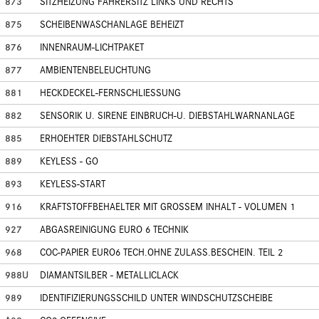
873
SITZHEIZUNG FAHRERSITZ LINKS UND RECHTS
875
SCHEIBENWASCHANLAGE BEHEIZT
876
INNENRAUM-LICHTPAKET
877
AMBIENTENBELEUCHTUNG
881
HECKDECKEL-FERNSCHLIESSUNG
882
SENSORIK U. SIRENE EINBRUCH-U. DIEBSTAHLWARNANLAGE
885
ERHOEHTER DIEBSTAHLSCHUTZ
889
KEYLESS - GO
893
KEYLESS-START
916
KRAFTSTOFFBEHAELTER MIT GROSSEM INHALT - VOLUMEN 1
927
ABGASREINIGUNG EURO 6 TECHNIK
968
COC-PAPIER EURO6 TECH.OHNE ZULASS.BESCHEIN. TEIL 2
988U
DIAMANTSILBER - METALLICLACK
989
IDENTIFIZIERUNGSSCHILD UNTER WINDSCHUTZSCHEIBE