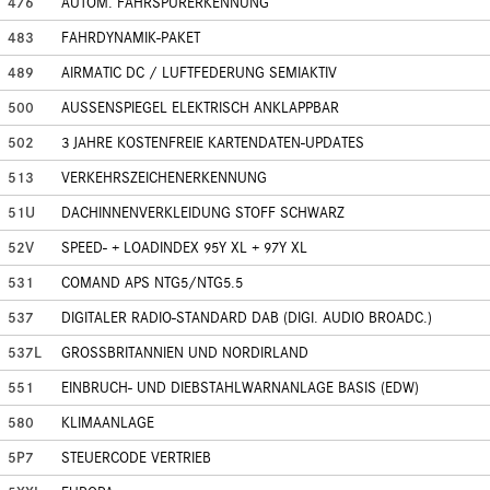
476
AUTOM. FAHRSPURERKENNUNG
483
FAHRDYNAMIK-PAKET
489
AIRMATIC DC / LUFTFEDERUNG SEMIAKTIV
500
AUSSENSPIEGEL ELEKTRISCH ANKLAPPBAR
502
3 JAHRE KOSTENFREIE KARTENDATEN-UPDATES
513
VERKEHRSZEICHENERKENNUNG
51U
DACHINNENVERKLEIDUNG STOFF SCHWARZ
52V
SPEED- + LOADINDEX 95Y XL + 97Y XL
531
COMAND APS NTG5/NTG5.5
537
DIGITALER RADIO-STANDARD DAB (DIGI. AUDIO BROADC.)
537L
GROSSBRITANNIEN UND NORDIRLAND
551
EINBRUCH- UND DIEBSTAHLWARNANLAGE BASIS (EDW)
580
KLIMAANLAGE
5P7
STEUERCODE VERTRIEB