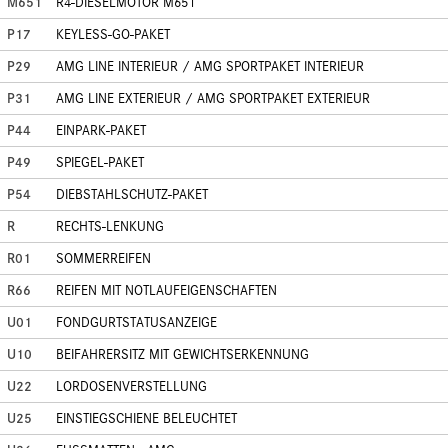
M651
R4-DIESELMOTOR M651
P17
KEYLESS-GO-PAKET
P29
AMG LINE INTERIEUR / AMG SPORTPAKET INTERIEUR
P31
AMG LINE EXTERIEUR / AMG SPORTPAKET EXTERIEUR
P44
EINPARK-PAKET
P49
SPIEGEL-PAKET
P54
DIEBSTAHLSCHUTZ-PAKET
R
RECHTS-LENKUNG
R01
SOMMERREIFEN
R66
REIFEN MIT NOTLAUFEIGENSCHAFTEN
U01
FONDGURTSTATUSANZEIGE
U10
BEIFAHRERSITZ MIT GEWICHTSERKENNUNG
U22
LORDOSENVERSTELLUNG
U25
EINSTIEGSCHIENE BELEUCHTET