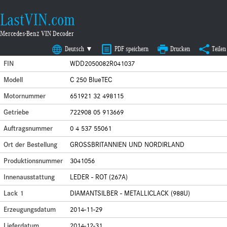
LastVIN.com
Mercedes-Benz VIN Decoder
Deutsch ▼
PDF speichern
Drucken
Teilen
FIN
WDD2050082R041037
Modell
C 250 BlueTEC
Motornummer
651921 32 498115
Getriebe
722908 05 913669
Auftragsnummer
0 4 537 55061
Ort der Bestellung
GROSSBRITANNIEN UND NORDIRLAND
Produktionsnummer
3041056
Innenausstattung
LEDER - ROT (267A)
Lack 1
DIAMANTSILBER - METALLICLACK (988U)
Erzeugungsdatum
2014-11-29
Lieferdatum
2014-12-31