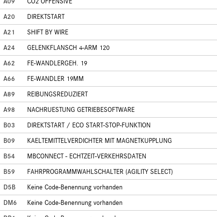
A09
CO2 OFFENSIVE
A20
DIREKTSTART
A21
SHIFT BY WIRE
A24
GELENKFLANSCH 4-ARM 120
A62
FE-WANDLERGEH. 19
A66
FE-WANDLER 19MM
A89
REIBUNGSREDUZIERT
A98
NACHRUESTUNG GETRIEBESOFTWARE
B03
DIREKTSTART / ECO START-STOP-FUNKTION
B09
KAELTEMITTELVERDICHTER MIT MAGNETKUPPLUNG
B54
MBCONNECT - ECHTZEIT-VERKEHRSDATEN
B59
FAHRPROGRAMMWAHLSCHALTER (AGILITY SELECT)
D5B
Keine Code-Benennung vorhanden
DM6
Keine Code-Benennung vorhanden