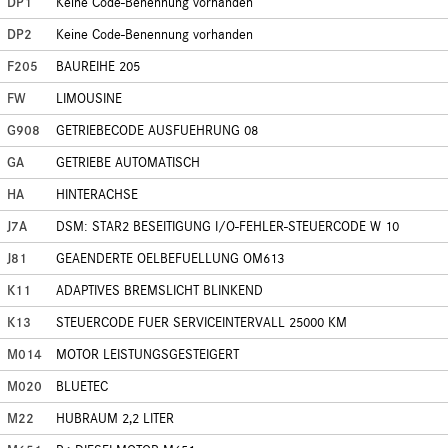
DP1
Keine Code-Benennung vorhanden
DP2
Keine Code-Benennung vorhanden
F205
BAUREIHE 205
FW
LIMOUSINE
G908
GETRIEBECODE AUSFUEHRUNG 08
GA
GETRIEBE AUTOMATISCH
HA
HINTERACHSE
J7A
DSM: STAR2 BESEITIGUNG I/O-FEHLER-STEUERCODE W 10
J81
GEAENDERTE OELBEFUELLUNG OM613
K11
ADAPTIVES BREMSLICHT BLINKEND
K13
STEUERCODE FUER SERVICEINTERVALL 25000 KM
M014
MOTOR LEISTUNGSGESTEIGERT
M020
BLUETEC
M22
HUBRAUM 2,2 LITER