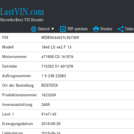
LastVIN.com
Mercedes-Benz VIN Decoder
Deutsch ▼
PDF speichern
Drucken
Teilen
FIN
WDB9634031L967309
Modell
1845 LS 4x2 F 13
Motornummer
471900 C0 161576
Getriebe
715352 01 601378
Auftragsnummer
1 5 238 22083
Ort der Bestellung
ROSTOCK
Produktionsnummer
1623269
Innenausstattung
260A
Lack 1
9147/45
Erzeugungsdatum
2015-05-30
Lieferdatum
2015-06-16