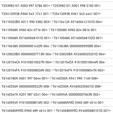
Y253982101 A003 997 5786 001+ ! Y253982101 A001 998 5150 001-
Y254120938 A960 543 1741 001- ! Y254120938 A961 543 4441 001+
Y6110352BA A011 990 5382 003+ ! Y6110412A AV1600412101Q 004+
Y6110568A A960 824 0716 001- ! Y6110568A A960 824 0816 001-
Y6110568A AV1600568151Q 001+ ! Y6110568A AV1600568152Q 001+
Y6110638A 000000001432N 004- ! Y6110638A 000000005958N 004+
Y6120025BA 000000007713N 004- ! Y6120025BA AV2600025201Q 004+
Y6120154CA 910105010027N 004+ ! Y6120154CA 910105010044N 004-
Y6120154FA 910105008026N 002- ! Y6120154FA 910105008041N 002+
Y6140180A A001 997 0644 001+ ! Y6140250A A941 990 1140 008+
Y6140250A 000000000522N 008- ! Y6140250A AV4600250601Q 008+
Y6140347A A201 987 0241 004+ ! Y6140594A 000000007063N 002+
Y6140594A 910105008016N 002- ! Y6140680AHIQ A960 689 4514 001-
Y6140680AHIQ A960 689 4614 001- ! Y6140680AHIQ AV4600680101Q 001+