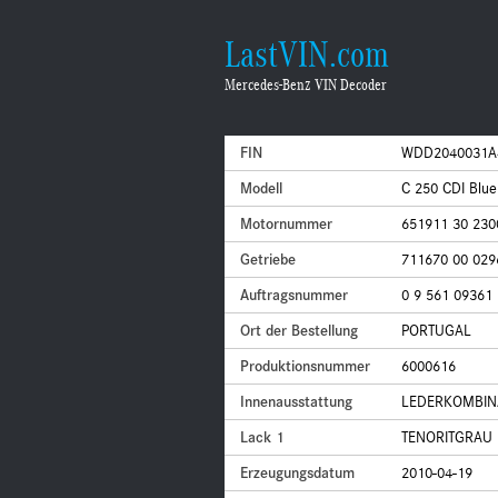
LastVIN.com
Mercedes-Benz VIN Decoder
FIN
WDD2040031A
Modell
C 250 CDI Blu
Motornummer
651911 30 230
Getriebe
711670 00 029
Auftragsnummer
0 9 561 09361
Ort der Bestellung
PORTUGAL
Produktionsnummer
6000616
Innenausstattung
LEDERKOMBINA
Lack 1
TENORITGRAU 
Erzeugungsdatum
2010-04-19