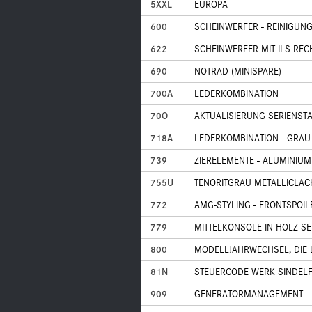
5XXL
EUROPA
600
SCHEINWERFER - REINIGUN
622
SCHEINWERFER MIT ILS RE
690
NOTRAD (MINISPARE)
700A
LEDERKOMBINATION
70O
AKTUALISIERUNG SERIENST
718A
LEDERKOMBINATION - GRAU
739
ZIERELEMENTE - ALUMINIUM
755U
TENORITGRAU METALLICLAC
772
AMG-STYLING - FRONTSPOIL
779
MITTELKONSOLE IN HOLZ SE
800
MODELLJAHRWECHSEL, DIE L
81N
STEUERCODE WERK SINDEL
909
GENERATORMANAGEMENT