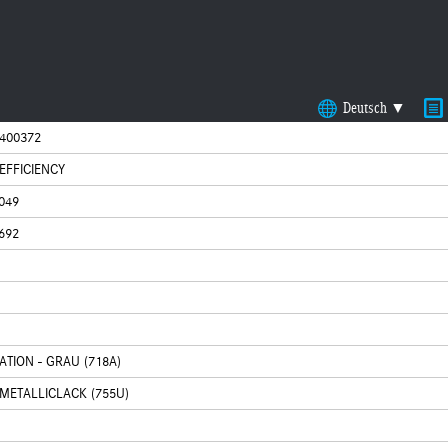
Deutsch ▼
400372
eEFFICIENCY
049
692
TION - GRAU (718A)
METALLICLACK (755U)