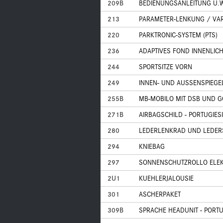
209B
BEDIENUNGSANLEITUNG U.
213
PARAMETER-LENKUNG / VA
220
PARKTRONIC-SYSTEM (PTS)
236
ADAPTIVES FOND INNENLICH
244
SPORTSITZE VORN
249
INNEN- UND AUSSENSPIEG
255B
MB-MOBILO MIT DSB UND 
271B
AIRBAGSCHILD - PORTUGIE
280
LEDERLENKRAD UND LEDER
294
KNIEBAG
297
SONNENSCHUTZROLLO ELEKT
2U1
KUEHLERJALOUSIE
301
ASCHERPAKET
309B
SPRACHE HEADUNIT - PORTU