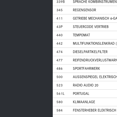
339B
SPRACHE KOMBIINSTRUMENT
345
REGENSENSOR
411
GETRIEBE MECHANISCH 6-G
43P
STEUERCODE VERTRIEB
440
TEMPOMAT
442
MULTIFUNKTIONSLENKRAD (
474
DIESELPARTIKELFILTER
477
REIFENDRUCKVERLUSTWAR
486
SPORTFAHRWERK
500
AUSSENSPIEGEL ELEKTRISC
523
RADIO AUDIO 20
561L
PORTUGAL
580
KLIMAANLAGE
584
FENSTERHEBER ELEKTRISCH