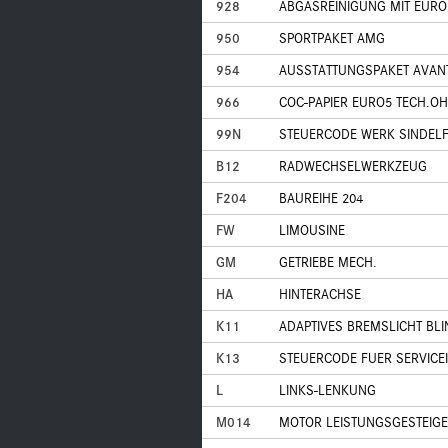
928
ABGASREINIGUNG MIT EURO
950
SPORTPAKET AMG
954
AUSSTATTUNGSPAKET AVAN
966
COC-PAPIER EURO5 TECH.OH
99N
STEUERCODE WERK SINDEL
B12
RADWECHSELWERKZEUG
F204
BAUREIHE 204
FW
LIMOUSINE
GM
GETRIEBE MECH.
HA
HINTERACHSE
K11
ADAPTIVES BREMSLICHT BL
K13
STEUERCODE FUER SERVICE
L
LINKS-LENKUNG
M014
MOTOR LEISTUNGSGESTEIGE