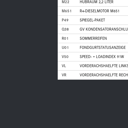
M22
HUBRAUM 2,2 LITER
M651
R4-DIESELMOTOR M651
P49
SPIEGEL-PAKET
Q38
GV KONDENSATORANSCHLU
R01
SOMMERREIFEN
U01
FONDGURTSTATUSANZEIGE
V50
SPEED- + LOADINDEX 91W
VL
VORDERACHSHAELFTE LINK
VR
VORDERACHSHAELFTE RECH