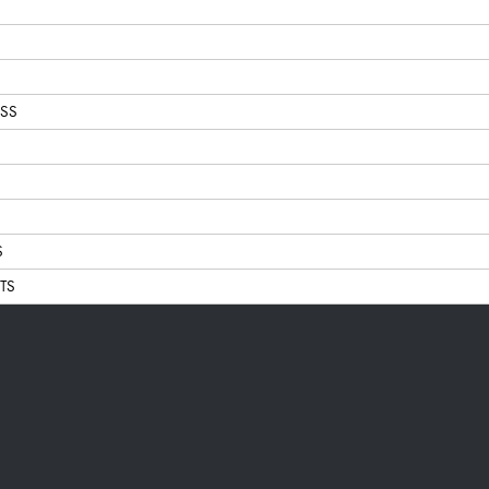
SS
S
TS