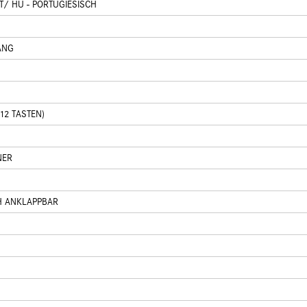
/ HU - PORTUGIESISCH
ANG
12 TASTEN)
NER
H ANKLAPPBAR