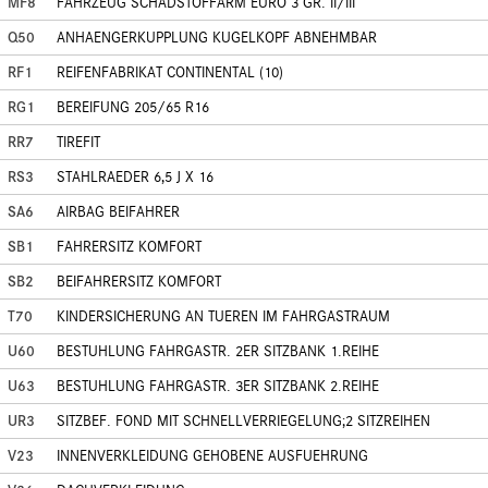
MF8
FAHRZEUG SCHADSTOFFARM EURO 3 GR. II/III
Q50
ANHAENGERKUPPLUNG KUGELKOPF ABNEHMBAR
RF1
REIFENFABRIKAT CONTINENTAL (10)
RG1
BEREIFUNG 205/65 R16
RR7
TIREFIT
RS3
STAHLRAEDER 6,5 J X 16
SA6
AIRBAG BEIFAHRER
SB1
FAHRERSITZ KOMFORT
SB2
BEIFAHRERSITZ KOMFORT
T70
KINDERSICHERUNG AN TUEREN IM FAHRGASTRAUM
U60
BESTUHLUNG FAHRGASTR. 2ER SITZBANK 1.REIHE
U63
BESTUHLUNG FAHRGASTR. 3ER SITZBANK 2.REIHE
UR3
SITZBEF. FOND MIT SCHNELLVERRIEGELUNG;2 SITZREIHEN
V23
INNENVERKLEIDUNG GEHOBENE AUSFUEHRUNG