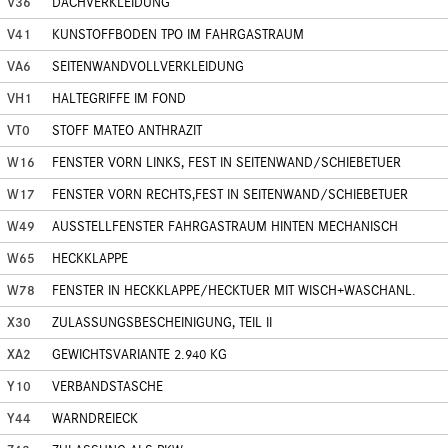
V36
DACHVERKLEIDUNG
V41
KUNSTOFFBODEN TPO IM FAHRGASTRAUM
VA6
SEITENWANDVOLLVERKLEIDUNG
VH1
HALTEGRIFFE IM FOND
VT0
STOFF MATEO ANTHRAZIT
W16
FENSTER VORN LINKS, FEST IN SEITENWAND/SCHIEBETUER
W17
FENSTER VORN RECHTS,FEST IN SEITENWAND/SCHIEBETUER
W49
AUSSTELLFENSTER FAHRGASTRAUM HINTEN MECHANISCH
W65
HECKKLAPPE
W78
FENSTER IN HECKKLAPPE/HECKTUER MIT WISCH+WASCHANL.
X30
ZULASSUNGSBESCHEINIGUNG, TEIL II
XA2
GEWICHTSVARIANTE 2.940 KG
Y10
VERBANDSTASCHE
Y44
WARNDREIECK