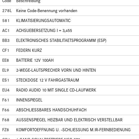
Code
Beschreibung
278L
Keine Code-Benennung vorhanden
581
KLIMATISIERUNGSAUTOMATIC
AC1
ACHSUEBERSETZUNG I = 3,455
BB3
ELEKTRONISCHES STABILITAETSPROGRAMM (ESP)
CF1
FEDERN KURZ
EE8
BATTERIE 12V 100AH
EL9
2-WEGE-LAUTSPRECHER VORN UND HINTEN
ES1
STECKDOSE 12 V FAHRGASTRAUM
EU4
RADIO AUDIO 10 MIT SINGLE CD-LAUFWERK
F61
INNENSPIEGEL
F66
ABSCHLIESSBARES HANDSCHUHFACH
F68
AUSSENSPIEGEL HEIZBAR UND ELEKTRISCH VERSTELLBAR
FZ8
KOMFORTOEFFNUNG U. -SCHLIESSUNG M.IR-FERNBEDIENUNG