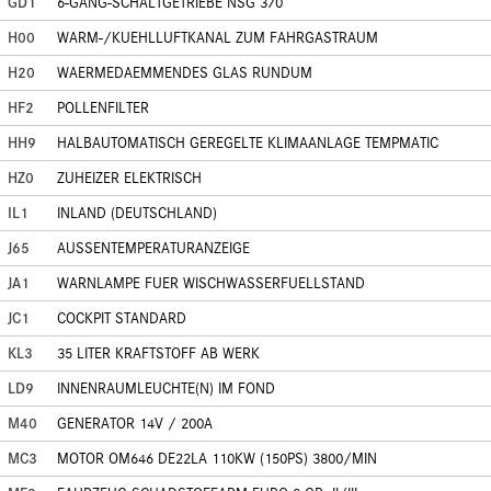
GD1
6-GANG-SCHALTGETRIEBE NSG 370
H00
WARM-/KUEHLLUFTKANAL ZUM FAHRGASTRAUM
H20
WAERMEDAEMMENDES GLAS RUNDUM
HF2
POLLENFILTER
HH9
HALBAUTOMATISCH GEREGELTE KLIMAANLAGE TEMPMATIC
HZ0
ZUHEIZER ELEKTRISCH
IL1
INLAND (DEUTSCHLAND)
J65
AUSSENTEMPERATURANZEIGE
JA1
WARNLAMPE FUER WISCHWASSERFUELLSTAND
JC1
COCKPIT STANDARD
KL3
35 LITER KRAFTSTOFF AB WERK
LD9
INNENRAUMLEUCHTE(N) IM FOND
M40
GENERATOR 14V / 200A
MC3
MOTOR OM646 DE22LA 110KW (150PS) 3800/MIN