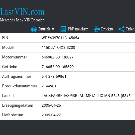
LastVIN.com
Mercedes-Benz VIN Decoder
Deutsch ▼
PDF speichern
Drucken
Teilen
FIN
WDF63970113145654
Modell
115KB/ K4X2 3200
Motornummer
646982 50 138827
Getriebe
716652 00 165690
Auftragsnummer
5 4 278 59861
Produktionsnummer
7144981
Lack 1
LACKFARBE JASPISBLAU METALLIC MB 5345 (5345)
Erzeugungsdatum
2005-04-26
Lieferdatum
2005-04-27