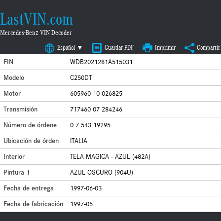
LastVIN.com
Mercedes-Benz VIN Decoder
Español ▼
Guardar PDF
Imprimir
Compartir
FIN
WDB2021281A515031
Modelo
C250DT
Motor
605960 10 026825
Transmisión
717460 07 284246
Número de órdene
0 7 543 19295
Ubicación de órden
ITALIA
Interior
TELA MAGICA - AZUL (482A)
Pintura 1
AZUL OSCURO (904U)
Fecha de entrega
1997-06-03
Fecha de fabricación
1997-05