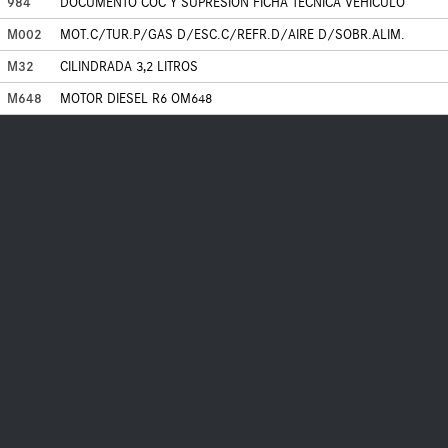
984
DOCUMENTO COC Y SUPRESION FICHA TECNICA VEHICULO
M002
MOT.C/TUR.P/GAS D/ESC.C/REFR.D/AIRE D/SOBR.ALIM.
M32
CILINDRADA 3,2 LITROS
M648
MOTOR DIESEL R6 OM648