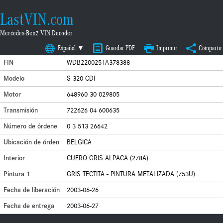
LastVIN.com
Mercedes-Benz VIN Decoder
Español ▼
Guardar PDF
Imprimir
Compartir
FIN
WDB2200251A378388
Modelo
S 320 CDI
Motor
648960 30 029805
Transmisión
722626 04 600635
Número de órdene
0 3 513 26642
Ubicación de órden
BELGICA
Interior
CUERO GRIS ALPACA (278A)
Pintura 1
GRIS TECTITA - PINTURA METALIZADA (753U)
Fecha de liberación
2003-06-26
Fecha de entrega
2003-06-27