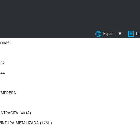
Español ▼
Gu
00651
282
344
EMPRESA
NTRACITA (401A)
 PINTURA METALIZADA (775U)