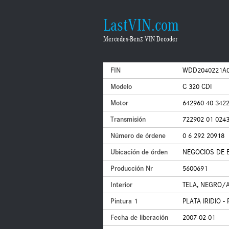
LastVIN.com
Mercedes-Benz VIN Decoder
FIN
WDD2040221A0
Modelo
C 320 CDI
Motor
642960 40 342
Transmisión
722902 01 024
Número de órdene
0 6 292 20918
Ubicación de órden
NEGOCIOS DE 
Producción Nr
5600691
Interior
TELA, NEGRO/A
Pintura 1
PLATA IRIDIO -
Fecha de liberación
2007-02-01