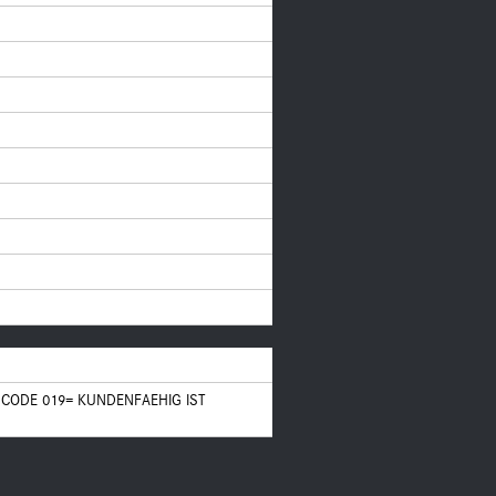
CODE 019= KUNDENFAEHIG IST