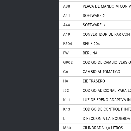
A38
PLACA DE MANDO M CON V
A41
SOFTWARE 2
A44
SOFTWARE 3
A49
CONVERTIDOR DE PAR CON 
F204
SERIE 204
FW
BERLINA
G902
CODIGO DE CAMBIO VERSIO
GA
CAMBIO AUTOMATICO
HA
EJE TRASERO
J52
CODIGO ADICIONAL PARA E
K11
LUZ DE FRENO ADAPTIVA I
K13
CODIGO DE CONTROL P INT
L
DIRECCION A LA IZQUIERDA
M30
CILINDRADA 3,0 LITROS