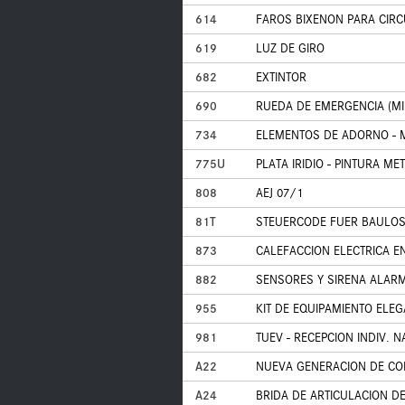
614
FAROS BIXENON PARA CIR
619
LUZ DE GIRO
682
EXTINTOR
690
RUEDA DE EMERGENCIA (MI
734
ELEMENTOS DE ADORNO - 
775U
PLATA IRIDIO - PINTURA ME
808
AEJ 07/1
81T
STEUERCODE FUER BAULO
873
CALEFACCION ELECTRICA E
882
SENSORES Y SIRENA ALAR
955
KIT DE EQUIPAMIENTO ELE
981
TUEV - RECEPCION INDIV. N
A22
NUEVA GENERACION DE CO
A24
BRIDA DE ARTICULACION DE