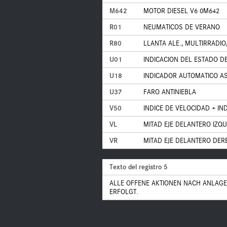
M642
MOTOR DIESEL V6 0M642
R01
NEUMATICOS DE VERANO
R80
LLANTA ALE., MULTIRRADIO
U01
INDICACION DEL ESTADO D
U18
INDICADOR AUTOMATICO AS
U37
FARO ANTINIEBLA
V50
INDICE DE VELOCIDAD + IN
VL
MITAD EJE DELANTERO IZQ
VR
MITAD EJE DELANTERO DER
Texto del registro 5
ALLE OFFENE AKTIONEN NACH ANLAGE
ERFOLGT.