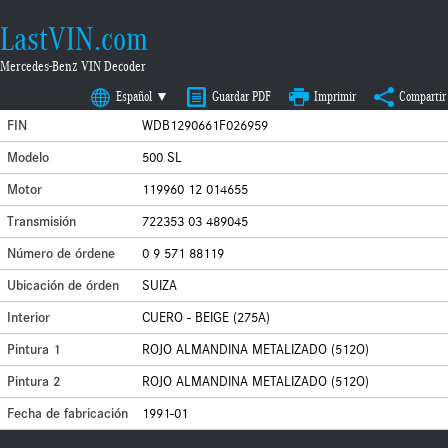
LastVIN.com
Mercedes-Benz VIN Decoder
Español ▼
Guardar PDF
Imprimir
Compartir
FIN
WDB1290661F026959
Modelo
500 SL
Motor
119960 12 014655
Transmisión
722353 03 489045
Número de órdene
0 9 571 88119
Ubicación de órden
SUIZA
Interior
CUERO - BEIGE (275A)
Pintura 1
ROJO ALMANDINA METALIZADO (512O)
Pintura 2
ROJO ALMANDINA METALIZADO (512O)
Fecha de fabricación
1991-01