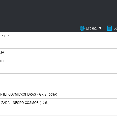
Español ▼
Gu
37119
539
001
NTETICO/MICROFIBRAS - GRIS (608A)
LIZADA - NEGRO COSMOS (191U)