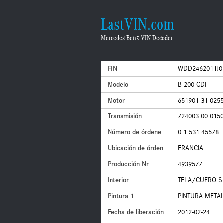
LastVIN.com
Mercedes-Benz VIN Decoder
FIN
WDD2462011J0
Modelo
B 200 CDI
Motor
651901 31 025
Transmisión
724003 00 015
Número de órdene
0 1 531 45578
Ubicación de órden
FRANCIA
Producción Nr
4939577
Interior
TELA/CUERO SI
Pintura 1
PINTURA META
Fecha de liberación
2012-02-24