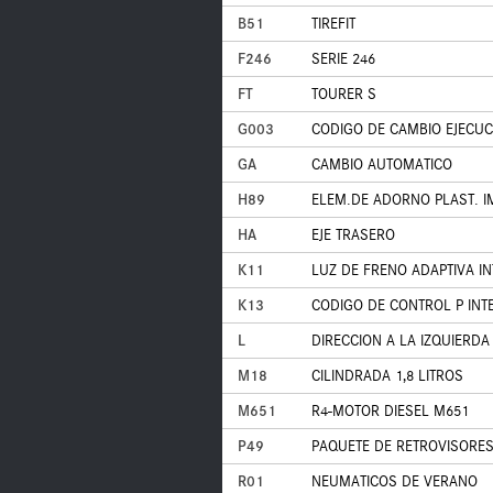
B51
TIREFIT
F246
SERIE 246
FT
TOURER S
G003
CODIGO DE CAMBIO EJECUC
GA
CAMBIO AUTOMATICO
H89
ELEM.DE ADORNO PLAST. IM
HA
EJE TRASERO
K11
LUZ DE FRENO ADAPTIVA I
K13
CODIGO DE CONTROL P INT
L
DIRECCION A LA IZQUIERDA
M18
CILINDRADA 1,8 LITROS
M651
R4-MOTOR DIESEL M651
P49
PAQUETE DE RETROVISORE
R01
NEUMATICOS DE VERANO