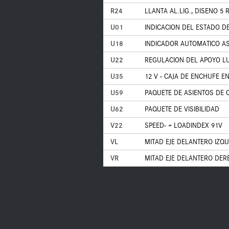
R24
LLANTA AL.LIG., DISENO 5 
U01
INDICACION DEL ESTADO D
U18
INDICADOR AUTOMATICO AS
U22
REGULACION DEL APOYO 
U35
12 V - CAJA DE ENCHUFE E
U59
PAQUETE DE ASIENTOS DE 
U62
PAQUETE DE VISIBILIDAD
V22
SPEED- + LOADINDEX 91V
VL
MITAD EJE DELANTERO IZQ
VR
MITAD EJE DELANTERO DER