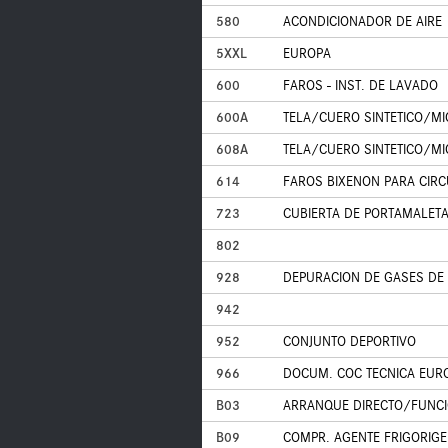
580
ACONDICIONADOR DE AIRE
5XXL
EUROPA
600
FAROS - INST. DE LAVADO
600A
TELA/CUERO SINTETICO/MI
608A
TELA/CUERO SINTETICO/MI
614
FAROS BIXENON PARA CIR
723
CUBIERTA DE PORTAMALET
802
928
DEPURACION DE GASES DE 
942
952
CONJUNTO DEPORTIVO
966
DOCUM. COC TECNICA EURO 
B03
ARRANQUE DIRECTO/FUNCI
B09
COMPR. AGENTE FRIGORIG