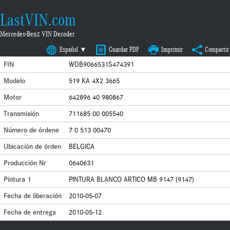
LastVIN.com
Mercedes-Benz VIN Decoder
Español ▼
Guardar PDF
Imprimir
Compartir
FIN
WDB9066531S474391
Modelo
519 KA 4X2 3665
Motor
642896 40 980867
Transmisión
711685 00 005540
Número de órdene
7 0 513 00470
Ubicación de órden
BELGICA
Producción Nr
0640631
Pintura 1
PINTURA BLANCO ARTICO MB 9147 (9147)
Fecha de liberación
2010-05-07
Fecha de entrega
2010-05-12