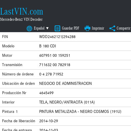
LastVIN.com
Mercedes-Benz VIN Decoder
Español ▼
Guardar PDF
Imprimir
Compartir
FIN
WDD2462121J294288
Modelo
B 180 CDI
Motor
607951 00 159251
Transmisión
711632 00 782918
Número de órdene
0 4 278 71952
Ubicación de órden
NEGOCIO DE ADMINISTRACION
Producción Nr
4645499
Interior
TELA, NEGRO/ANTRACITA (011A)
Pintura 1
PINTURA METALIZADA - NEGRO COSMOS (191U)
Fecha de liberación
2014-10-29
Fecha de entrega
2014-11-03