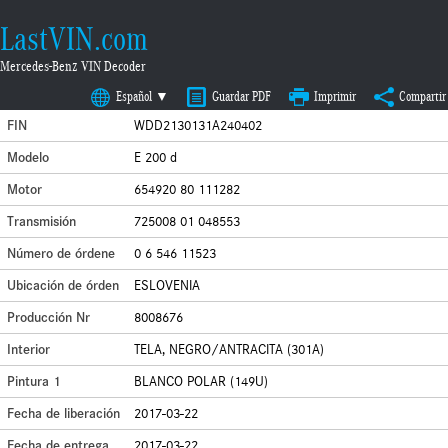
LastVIN.com
Mercedes-Benz VIN Decoder
Español ▼
Guardar PDF
Imprimir
Compartir
FIN
WDD2130131A240402
Modelo
E 200 d
Motor
654920 80 111282
Transmisión
725008 01 048553
Número de órdene
0 6 546 11523
Ubicación de órden
ESLOVENIA
Producción Nr
8008676
Interior
TELA, NEGRO/ANTRACITA (301A)
Pintura 1
BLANCO POLAR (149U)
Fecha de liberación
2017-03-22
Fecha de entrega
2017-03-22