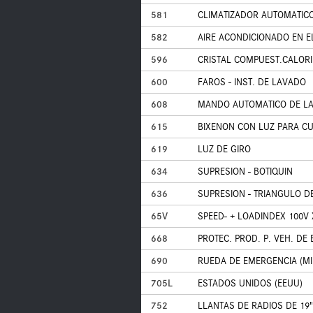
581
CLIMATIZADOR AUTOMATIC
582
AIRE ACONDICIONADO EN 
596
CRISTAL COMPUEST.CALORI
600
FAROS - INST. DE LAVADO
608
MANDO AUTOMATICO DE LA 
615
BIXENON CON LUZ PARA CU
619
LUZ DE GIRO
634
SUPRESION - BOTIQUIN
636
SUPRESION - TRIANGULO D
65V
SPEED- + LOADINDEX 100V 
668
PROTEC. PROD. P. VEH. DE
690
RUEDA DE EMERGENCIA (MI
705L
ESTADOS UNIDOS (EEUU)
752
LLANTAS DE RADIOS DE 19