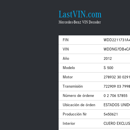
LastVIN.com
Mercedes-Benz VIN Decoder
FIN
WDD2211731A4
VIN
WDDNG7DB4CA
Año
2012
Modelo
S 500
Motor
278932 30 029
Transmisión
722909 03 799
Número de órdene
0 2 706 57855
Ubicación de órden
ESTADOS UNID
Producción Nr
5450621
Interior
CUERO EXCLUSI