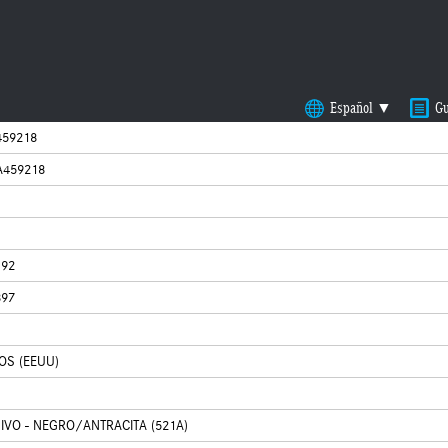
Español ▼
Gu
59218
459218
192
897
OS (EEUU)
VO - NEGRO/ANTRACITA (521A)