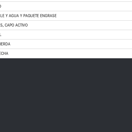
O
LE Y AGUA Y PAQUETE ENGRASE
S, CAPO ACTIVO
L
UIERDA
ECHA