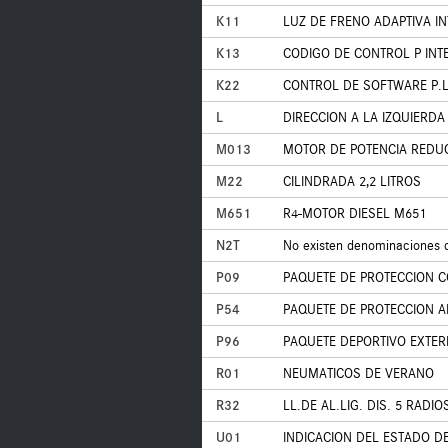
K11
LUZ DE FRENO ADAPTIVA I
K13
CODIGO DE CONTROL P INT
K22
CONTROL DE SOFTWARE P.L
L
DIRECCION A LA IZQUIERDA
M013
MOTOR DE POTENCIA REDU
M22
CILINDRADA 2,2 LITROS
M651
R4-MOTOR DIESEL M651
N2T
No existen denominaciones 
P09
PAQUETE DE PROTECCION C
P54
PAQUETE DE PROTECCION 
P96
PAQUETE DEPORTIVO EXTER
R01
NEUMATICOS DE VERANO
R32
LL.DE AL.LIG. DIS. 5 RADI
U01
INDICACION DEL ESTADO D