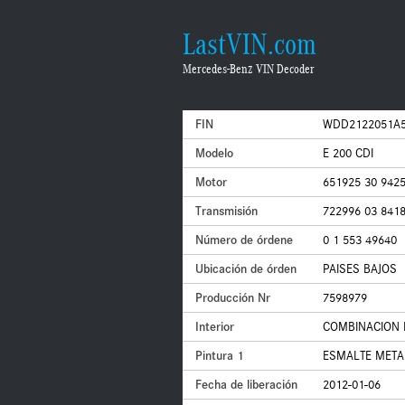
LastVIN.com
Mercedes-Benz VIN Decoder
FIN
WDD2122051A5
Modelo
E 200 CDI
Motor
651925 30 942
Transmisión
722996 03 841
Número de órdene
0 1 553 49640
Ubicación de órden
PAISES BAJOS
Producción Nr
7598979
Interior
COMBINACION 
Pintura 1
ESMALTE METAL
Fecha de liberación
2012-01-06