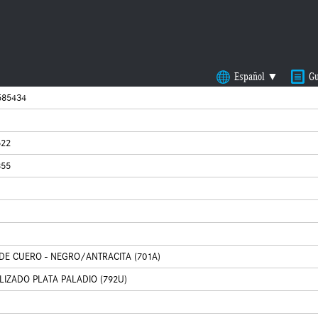
Español ▼
Gu
85434
522
855
DE CUERO - NEGRO/ANTRACITA (701A)
IZADO PLATA PALADIO (792U)