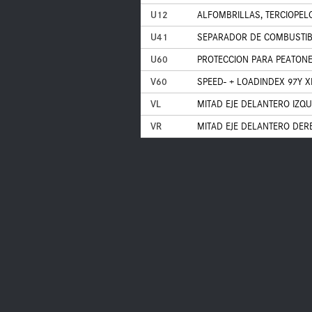
U12
ALFOMBRILLAS, TERCIOPEL
U41
SEPARADOR DE COMBUSTIB
U60
PROTECCION PARA PEATONE
V60
SPEED- + LOADINDEX 97Y X
VL
MITAD EJE DELANTERO IZQ
VR
MITAD EJE DELANTERO DER