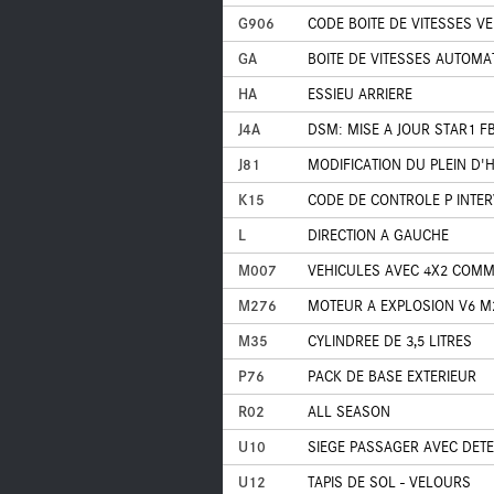
G906
CODE BOITE DE VITESSES VE
GA
BOITE DE VITESSES AUTOMA
HA
ESSIEU ARRIERE
J4A
DSM: MISE A JOUR STAR1 F
J81
MODIFICATION DU PLEIN D'
K15
CODE DE CONTROLE P INTER
L
DIRECTION A GAUCHE
M007
VEHICULES AVEC 4X2 COM
M276
MOTEUR A EXPLOSION V6 M
M35
CYLINDREE DE 3,5 LITRES
P76
PACK DE BASE EXTERIEUR
R02
ALL SEASON
U10
SIEGE PASSAGER AVEC DETE
U12
TAPIS DE SOL - VELOURS