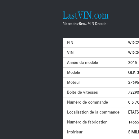
LastVIN.com
Mercedes-Benz VIN Decoder
FIN
WDC2
VIN
WDCG
Année du modèle
2015
Modèle
GLK 3
Moteur
27695
Boîte de vitesses
72290
Numéro de commande
0 5 7
Localisation de la commande
ETATS
Numéro de fabrication
14665
Intérieur
SIMIL