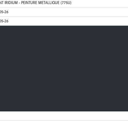
T IRIDIUM - PEINTURE METALLIQUE (775U)
05-26
05-26