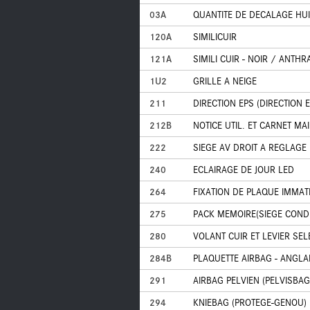
03A
QUANTITE DE DECALAGE HUI
120A
SIMILICUIR
121A
SIMILI CUIR - NOIR / ANTHR
1U2
GRILLE A NEIGE
211
DIRECTION EPS (DIRECTION 
212B
NOTICE UTIL. ET CARNET MA
222
SIEGE AV DROIT A REGLAGE
240
ECLAIRAGE DE JOUR LED
264
FIXATION DE PLAQUE IMMA
275
PACK MEMOIRE(SIEGE COND
280
VOLANT CUIR ET LEVIER SEL
284B
PLAQUETTE AIRBAG - ANGLA
291
AIRBAG PELVIEN (PELVISBAG
294
KNIEBAG (PROTEGE-GENOU)