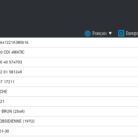
Français ▼
Enregi
641221A380616
0 CDI 4MATIC
0 40 574703
2 01 581249
57 17211
ICHE
21
- BRUN (254A)
OBSIDIENNE (197U)
01-30