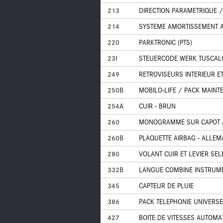
213
DIRECTION PARAMETRIQUE /
214
SYSTEME AMORTISSEMENT A
220
PARKTRONIC (PTS)
23I
STEUERCODE WERK TUSCA
249
RETROVISEURS INTERIEUR 
250B
MOBILO-LIFE / PACK MAIN
254A
CUIR - BRUN
260
MONOGRAMME SUR CAPOT A
260B
PLAQUETTE AIRBAG - ALLE
280
VOLANT CUIR ET LEVIER SEL
332B
LANGUE COMBINE INSTRUM
345
CAPTEUR DE PLUIE
386
PACK TELEPHONIE UNIVERSE
427
BOITE DE VITESSES AUTOMA