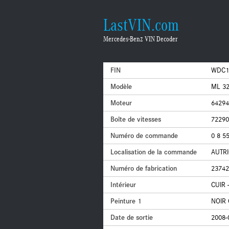
LastVIN.com
Mercedes-Benz VIN Decoder
FIN
WDC1
Modèle
ML 32
Moteur
64294
Boîte de vitesses
72290
Numéro de commande
0 8 5
Localisation de la commande
AUTR
Numéro de fabrication
23742
Intérieur
CUIR 
Peinture 1
NOIR 
Date de sortie
2008-