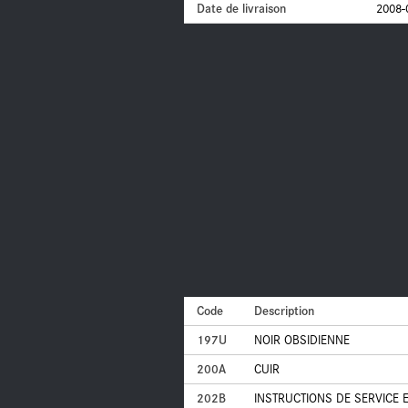
Date de livraison
2008-
Code
Description
197U
NOIR OBSIDIENNE
200A
CUIR
202B
INSTRUCTIONS DE SERVICE E