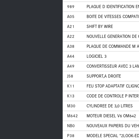
989
PLAQUE D IDENTIFICATION E
A05
BOITE DE VITESSES COMPAT
A21
SHIFT BY WIRE
A22
NOUVELLE GENERATION DE 
A38
PLAQUE DE COMMANDE M A
A44
LOGICIEL 3
A49
CONVERTISSEUR AVEC 3 LAM
J58
SUPPORT,A DROITE
K11
FEU STOP ADAPTATIF CLIGN
K13
CODE DE CONTROLE P INTER
M30
CYLINDREE DE 3,0 LITRES
M642
MOTEUR DIESEL V6 OM642
NB0
NOUVEAUX PAPIERS DU VEH
P38
MODELE SPECIAL "2LOOK-ED