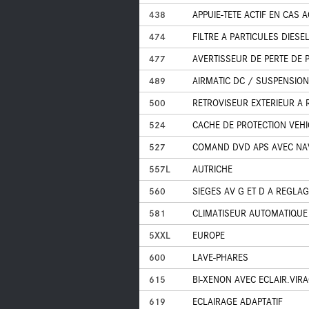
438
APPUIE-TETE ACTIF EN CAS A
474
FILTRE A PARTICULES DIESE
477
AVERTISSEUR DE PERTE DE 
489
AIRMATIC DC / SUSPENSION
500
RETROVISEUR EXTERIEUR A 
524
CACHE DE PROTECTION VEHI
527
COMAND DVD APS AVEC NA
557L
AUTRICHE
560
SIEGES AV G ET D A REGLA
581
CLIMATISEUR AUTOMATIQUE
5XXL
EUROPE
600
LAVE-PHARES
615
BI-XENON AVEC ECLAIR.VIRAG
619
ECLAIRAGE ADAPTATIF