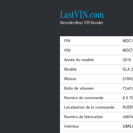
LastVIN.com
Mercedes-Benz VIN Decoder
FIN
WDC1
VIN
WDCT
Année du modèle
2015
Modèle
GLA 2
Moteur
27092
Boîte de vitesses
72401
Numéro de commande
0 5 7
Localisation de la commande
PUER
Numéro de fabrication
45876
Intérieur
SIMIL