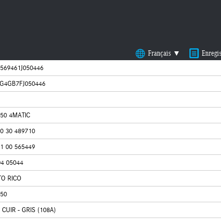
Français ▼
Enregi
569461J050446
G4GB7FJ050446
50 4MATIC
0 30 489710
1 00 565449
04 05044
TO RICO
50
I CUIR - GRIS (108A)