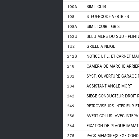
100A
SIMILICUIR
108
STEUERCODE VERTRIEB
108A
SIMILI CUIR - GRIS
162U
BLEU MERS DU SUD - PEINT
1U2
GRILLE A NEIGE
212B
NOTICE UTIL. ET CARNET MA
218
CAMERA DE MARCHE ARRIE
232
SYST. OUVERTURE GARAGE 
234
ASSISTANT ANGLE MORT
242
SIEGE CONDUCTEUR DROIT R
249
RETROVISEURS INTERIEUR 
258
AVERT.COLLIS. AVEC INTERV
264
FIXATION DE PLAQUE IMMA
275
PACK MEMOIRE(SIEGE COND