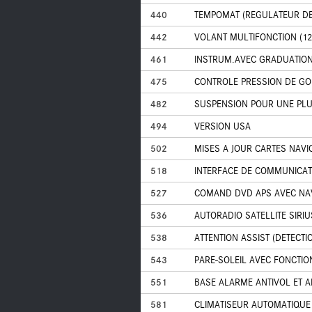
440
TEMPOMAT (REGULATEUR DE
442
VOLANT MULTIFONCTION (1
461
INSTRUM.AVEC GRADUATION 
475
CONTROLE PRESSION DE G
482
SUSPENSION POUR UNE PL
494
VERSION USA
502
MISES A JOUR CARTES NAVI
518
INTERFACE DE COMMUNICATI
527
COMAND DVD APS AVEC NA
536
AUTORADIO SATELLITE SIRI
538
ATTENTION ASSIST (DETECTI
543
PARE-SOLEIL AVEC FONCTIO
551
BASE ALARME ANTIVOL ET A
581
CLIMATISEUR AUTOMATIQUE