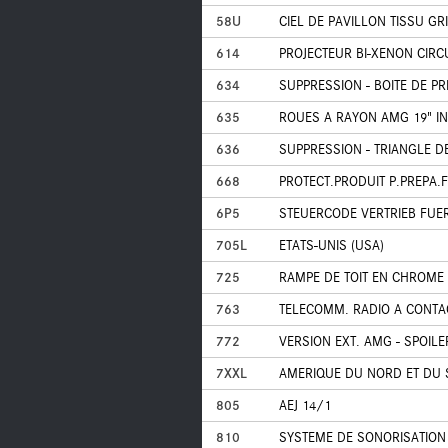
58U
CIEL DE PAVILLON TISSU GR
614
PROJECTEUR BI-XENON CIRC
634
SUPPRESSION - BOITE DE P
635
ROUES A RAYON AMG 19" I
636
SUPPRESSION - TRIANGLE D
668
PROTECT.PRODUIT P.PREPA.F
6P5
STEUERCODE VERTRIEB FUE
705L
ETATS-UNIS (USA)
725
RAMPE DE TOIT EN CHROME
763
TELECOMM. RADIO A CONTA
772
VERSION EXT. AMG - SPOIL
7XXL
AMERIQUE DU NORD ET DU
805
AEJ 14/1
810
SYSTEME DE SONORISATION