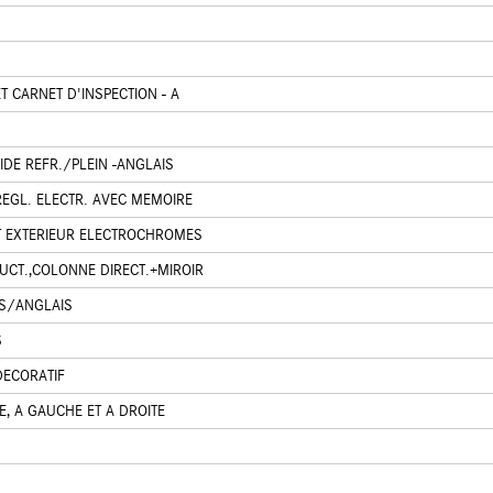
T CARNET D'INSPECTION - A
IDE REFR./PLEIN -ANGLAIS
EGL. ELECTR. AVEC MEMOIRE
ET EXTERIEUR ELECTROCHROMES
UCT.,COLONNE DIRECT.+MIROIR
IS/ANGLAIS
S
DECORATIF
E, A GAUCHE ET A DROITE