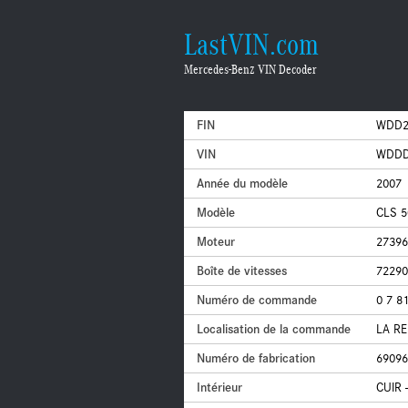
LastVIN.com
Mercedes-Benz VIN Decoder
FIN
WDD2
VIN
WDDD
Année du modèle
2007
Modèle
CLS 5
Moteur
27396
Boîte de vitesses
72290
Numéro de commande
0 7 8
Localisation de la commande
LA RE
Numéro de fabrication
69096
Intérieur
CUIR 