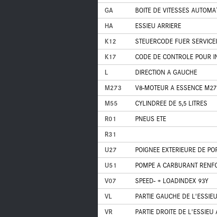
GA
BOITE DE VITESSES AUTOMA
HA
ESSIEU ARRIERE
K12
STEUERCODE FUER SERVICE
K17
CODE DE CONTROLE POUR I
L
DIRECTION A GAUCHE
M273
V8-MOTEUR A ESSENCE M27
M55
CYLINDREE DE 5,5 LITRES
R01
PNEUS ETE
R31
U27
POIGNEE EXTERIEURE DE P
U51
POMPE A CARBURANT RENF
V07
SPEED- + LOADINDEX 93Y
VL
PARTIE GAUCHE DE L'ESSIE
VR
PARTIE DROITE DE L'ESSIEU