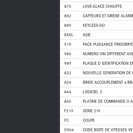
875
LAVE-GLACE CHAUFFE
882
CAPTEURS ET SIRENE ALARM
889
KEYLESS-GO
8XXL
ASIE
919
PACK PUISSANCE FRIGORIFI
986
NUMERO VIN DIFFERENT AV
989
PLAQUE D IDENTIFICATION E
A22
NOUVELLE GENERATION DE 
A24
BRIDE ACCOUPLEMENT 4 BR
A44
LOGICIEL 3
A45
PLATINE DE COMMANDE O A
F219
SERIE 219
FC
COUPE
G904
CODE BOITE DE VITESSES VE