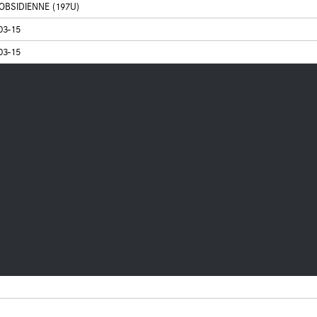
OBSIDIENNE (197U)
03-15
03-15