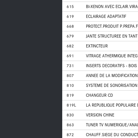
615
BI-XENON AVEC ECLAIR.VIRAG
619
ECLAIRAGE ADAPTATIF
668
PROTECT.PRODUIT P.PREPA.F
679
JANTE STRUCTUREE EN TAN
682
EXTINCTEUR
691
VITRAGE ATHERMIQUE INTEG
731
INSERTS DECORATIFS - BOI
807
ANNEE DE LA MODIFICATION
810
SYSTEME DE SONORISATION
819
CHANGEUR CD
819L
LA REPUBLIQUE POPULAIRE 
830
VERSION CHINE
863
TUNER TV NUMERIQUE/ANA
872
CHAUFF.SIEGE DU CONDUCT