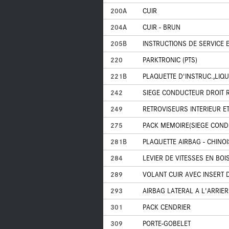
200A
CUIR
204A
CUIR - BRUN
205B
INSTRUCTIONS DE SERVICE E
220
PARKTRONIC (PTS)
221B
PLAQUETTE D'INSTRUC.,LIQU
242
SIEGE CONDUCTEUR DROIT R
249
RETROVISEURS INTERIEUR 
275
PACK MEMOIRE(SIEGE COND
281B
PLAQUETTE AIRBAG - CHINO
284
LEVIER DE VITESSES EN BOI
289
VOLANT CUIR AVEC INSERT 
293
AIRBAG LATERAL A L'ARRIER
301
PACK CENDRIER
309
PORTE-GOBELET