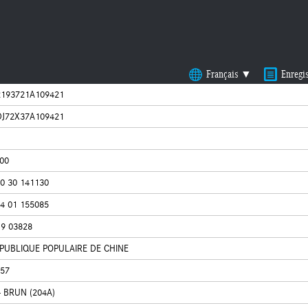
Français ▼
Enregi
193721A109421
J72X37A109421
00
0 30 141130
4 01 155085
19 03828
PUBLIQUE POPULAIRE DE CHINE
57
- BRUN (204A)