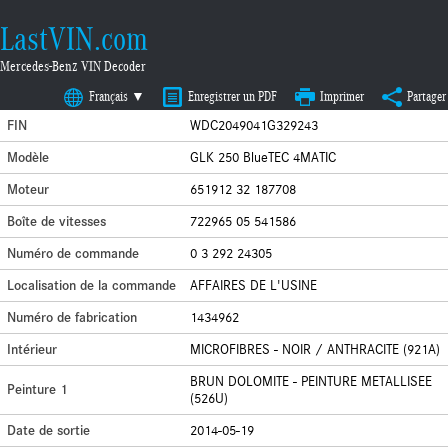
LastVIN.com
Mercedes-Benz VIN Decoder
Français ▼
Enregistrer un PDF
Imprimer
Partager
FIN
WDC2049041G329243
Modèle
GLK 250 BlueTEC 4MATIC
Moteur
651912 32 187708
Boîte de vitesses
722965 05 541586
Numéro de commande
0 3 292 24305
Localisation de la commande
AFFAIRES DE L'USINE
Numéro de fabrication
1434962
Intérieur
MICROFIBRES - NOIR / ANTHRACITE (921A)
BRUN DOLOMITE - PEINTURE METALLISEE
Peinture 1
(526U)
Date de sortie
2014-05-19