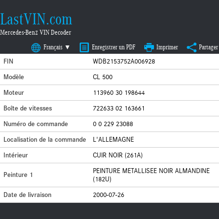
LastVIN.com
Mercedes-Benz VIN Decoder
Français ▼
Enregistrer un PDF
Imprimer
Partager
FIN
WDB2153752A006928
Modèle
CL 500
Moteur
113960 30 198644
Boîte de vitesses
722633 02 163661
Numéro de commande
0 0 229 23088
Localisation de la commande
L'ALLEMAGNE
Intérieur
CUIR NOIR (261A)
PEINTURE METALLISEE NOIR ALMANDINE
Peinture 1
(182U)
Date de livraison
2000-07-26