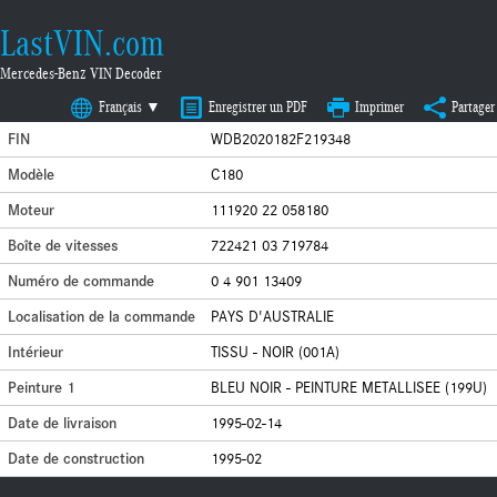
LastVIN.com
Mercedes-Benz VIN Decoder
Français ▼
Enregistrer un PDF
Imprimer
Partager
FIN
WDB2020182F219348
Modèle
C180
Moteur
111920 22 058180
Boîte de vitesses
722421 03 719784
Numéro de commande
0 4 901 13409
Localisation de la commande
PAYS D'AUSTRALIE
Intérieur
TISSU - NOIR (001A)
Peinture 1
BLEU NOIR - PEINTURE METALLISEE (199U)
Date de livraison
1995-02-14
Date de construction
1995-02