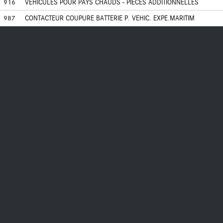
916
VEHICULES POUR PAYS CHAUDS - PIECES ADDITIONNELLES
987
CONTACTEUR COUPURE BATTERIE P. VEHIC. EXPE.MARITIM