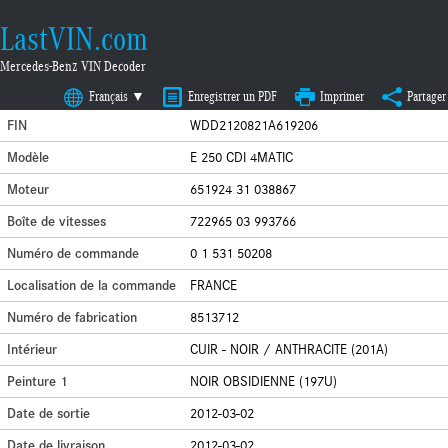
LastVIN.com
Mercedes-Benz VIN Decoder
Français ▼
Enregistrer un PDF
Imprimer
Partager
FIN
WDD2120821A619206
Modèle
E 250 CDI 4MATIC
Moteur
651924 31 038867
Boîte de vitesses
722965 03 993766
Numéro de commande
0 1 531 50208
Localisation de la commande
FRANCE
Numéro de fabrication
8513712
Intérieur
CUIR - NOIR / ANTHRACITE (201A)
Peinture 1
NOIR OBSIDIENNE (197U)
Date de sortie
2012-03-02
Date de livraison
2012-03-02