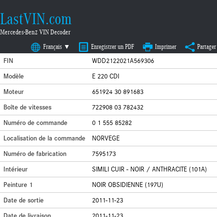
LastVIN.com
Mercedes-Benz VIN Decoder
Français ▼
Enregistrer un PDF
Imprimer
Partager
FIN
WDD2122021A569306
Modèle
E 220 CDI
Moteur
651924 30 891683
Boîte de vitesses
722908 03 782432
Numéro de commande
0 1 555 85282
Localisation de la commande
NORVEGE
Numéro de fabrication
7595173
Intérieur
SIMILI CUIR - NOIR / ANTHRACITE (101A)
Peinture 1
NOIR OBSIDIENNE (197U)
Date de sortie
2011-11-23
Date de livraison
2011-11-23