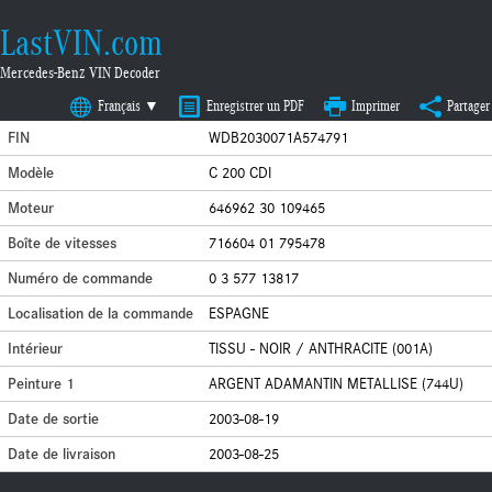
LastVIN.com
Mercedes-Benz VIN Decoder
Français ▼
Enregistrer un PDF
Imprimer
Partager
FIN
WDB2030071A574791
Modèle
C 200 CDI
Moteur
646962 30 109465
Boîte de vitesses
716604 01 795478
Numéro de commande
0 3 577 13817
Localisation de la commande
ESPAGNE
Intérieur
TISSU - NOIR / ANTHRACITE (001A)
Peinture 1
ARGENT ADAMANTIN METALLISE (744U)
Date de sortie
2003-08-19
Date de livraison
2003-08-25