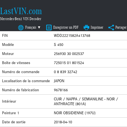
LastVIN.com
Mercedes-Benz VIN Decoder
Français ▼
Enregistrer un PDF
Imprimer
Partager
FIN
WDD2221582A413768
Modèle
S 450
Moteur
256930 30 002537
Boîte de vitesses
725015 01 801524
Numéro de commande
0 8 839 32742
Localisation de la commande
JAPON
Numéro de fabrication
9678166
CUIR / NAPPA / SEMIANILINE - NOIR /
Intérieur
ANTHRACITE (801A)
Peinture 1
NOIR OBSIDIENNE (197U)
Date de sortie
2018-04-10