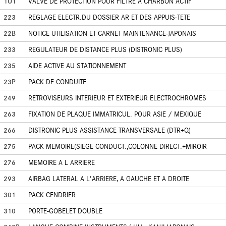
1U1
VALVE DE PROTECTION POUR FILTRE A CHARBON ACTIF
223
REGLAGE ELECTR.DU DOSSIER AR ET DES APPUIS-TETE
22B
NOTICE UTILISATION ET CARNET MAINTENANCE-JAPONAIS
233
REGULATEUR DE DISTANCE PLUS (DISTRONIC PLUS)
235
AIDE ACTIVE AU STATIONNEMENT
23P
PACK DE CONDUITE
249
RETROVISEURS INTERIEUR ET EXTERIEUR ELECTROCHROMES
263
FIXATION DE PLAQUE IMMATRICUL. POUR ASIE / MEXIQUE
266
DISTRONIC PLUS ASSISTANCE TRANSVERSALE (DTR+Q)
275
PACK MEMOIRE(SIEGE CONDUCT.,COLONNE DIRECT.+MIROIR
276
MEMOIRE A L ARRIERE
293
AIRBAG LATERAL A L'ARRIERE, A GAUCHE ET A DROITE
301
PACK CENDRIER
310
PORTE-GOBELET DOUBLE