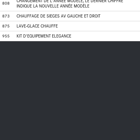
CHANGEMENT DE L'ANNÉE MODÈLE, LE DERNIER CHIFFRE
808
INDIQUE LA NOUVELLE ANNÉE MODÈLE
873
CHAUFFAGE DE SIEGES AV GAUCHE ET DROIT
875
LAVE-GLACE CHAUFFE
955
KIT D'EQUIPEMENT ELEGANCE