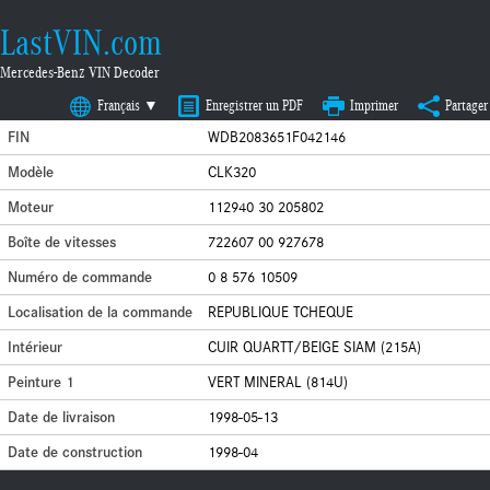
LastVIN.com
Mercedes-Benz VIN Decoder
Français ▼
Enregistrer un PDF
Imprimer
Partager
FIN
WDB2083651F042146
Modèle
CLK320
Moteur
112940 30 205802
Boîte de vitesses
722607 00 927678
Numéro de commande
0 8 576 10509
Localisation de la commande
REPUBLIQUE TCHEQUE
Intérieur
CUIR QUARTT/BEIGE SIAM (215A)
Peinture 1
VERT MINERAL (814U)
Date de livraison
1998-05-13
Date de construction
1998-04