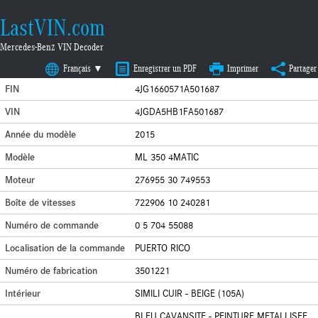
LastVIN.com
Mercedes-Benz VIN Decoder
Français ▼
Enregistrer un PDF
Imprimer
Partager
FIN
4JG1660571A501687
VIN
4JGDA5HB1FA501687
Année du modèle
2015
Modèle
ML 350 4MATIC
Moteur
276955 30 749553
Boîte de vitesses
722906 10 240281
Numéro de commande
0 5 704 55088
Localisation de la commande
PUERTO RICO
Numéro de fabrication
3501221
Intérieur
SIMILI CUIR - BEIGE (105A)
BLEU CAVANSITE - PEINTURE METALLISEE