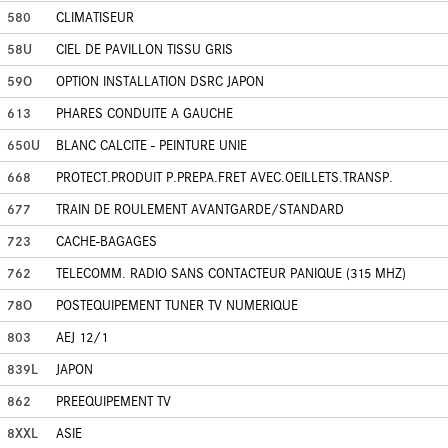
580
CLIMATISEUR
58U
CIEL DE PAVILLON TISSU GRIS
59O
OPTION INSTALLATION DSRC JAPON
613
PHARES CONDUITE A GAUCHE
650U
BLANC CALCITE - PEINTURE UNIE
668
PROTECT.PRODUIT P.PREPA.FRET AVEC.OEILLETS.TRANSP.
677
TRAIN DE ROULEMENT AVANTGARDE/STANDARD
723
CACHE-BAGAGES
762
TELECOMM. RADIO SANS CONTACTEUR PANIQUE (315 MHZ)
78O
POSTEQUIPEMENT TUNER TV NUMERIQUE
803
AEJ 12/1
839L
JAPON
862
PREEQUIPEMENT TV
8XXL
ASIE