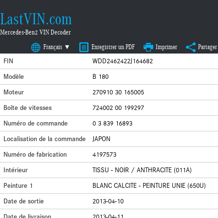
LastVIN.com
Mercedes-Benz VIN Decoder
Français ▼
Enregistrer un PDF
Imprimer
Partager
FIN
WDD2462422J164682
Modèle
B 180
Moteur
270910 30 165005
Boîte de vitesses
724002 00 199297
Numéro de commande
0 3 839 16893
Localisation de la commande
JAPON
Numéro de fabrication
4197573
Intérieur
TISSU - NOIR / ANTHRACITE (011A)
Peinture 1
BLANC CALCITE - PEINTURE UNIE (650U)
Date de sortie
2013-04-10
Date de livraison
2013-04-11