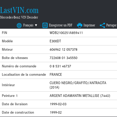
LastVIN.com
Mercedes-Benz VIN Decoder
Français ▼
Enregistrer un PDF
Imprimer
Partager
FIN
WDB2100251A859411
Modèle
E300DT
Moteur
606962 12 057378
Boîte de vitesses
722608 01 345550
Numéro de commande
0 8 531 46737
Localisation de la commande
FRANCE
CUERO NEGRO/GRAFITO/ANTRACITA
Intérieur
(201A)
Peinture 1
ARGENT ADAMANTIN METALLISE (744U)
Date de livraison
1999-02-03
Date de construction
1999-02