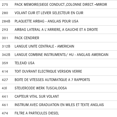
275
PACK MEMOIRE(SIEGE CONDUCT.,COLONNE DIRECT.+MIROIR
280
VOLANT CUIR ET LEVIER SELECTEUR EN CUIR
284B
PLAQUETTE AIRBAG - ANGLAIS POUR USA
293
AIRBAG LATERAL A L'ARRIERE, A GAUCHE ET A DROITE
301
PACK CENDRIER
312B
LANGUE UNITE CENTRALE - AMERICAIN
342B
LANGUE COMBINE INSTRUMENTS/ HU - ANGLAIS AMERICAIN
359
TELEAID USA
414
TOIT OUVRANT ELECTRIQUE VERSION VERRE
427
BOITE DE VITESSES AUTOMATIQUE A 7 RAPPORTS
43I
STEUERCODE WERK TUSCALOOSA
441
CAPTEUR VITAL SUR VOLANT
461
INSTRUM.AVEC GRADUATION EN MILES ET TEXTE ANGLAIS
474
FILTRE A PARTICULES DIESEL