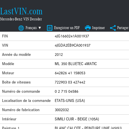
LastVIN.com
Mercedes-Benz VIN Decoder
Français ▼
Enregistrer un PDF
Imprimer
Partager
FIN
4JG1660241A001937
VIN
4JGDA2EB9CA001937
Année du modèle
2012
Modèle
ML 350 BLUETEC 4MATIC
Moteur
642826 41 158053
Boîte de vitesses
722903 03 427442
Numéro de commande
0 2 715 04586
Localisation de la commande
ETATS-UNIS (USA)
Numéro de fabrication
3002032
Intérieur
SIMILI CUIR - BEIGE (105A)
Peinture 1
BLANC CALCITE - PEINTURE UNIE (650U)