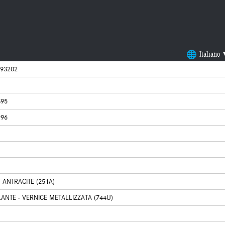
Italiano
93202
395
996
 ANTRACITE (251A)
ANTE - VERNICE METALLIZZATA (744U)