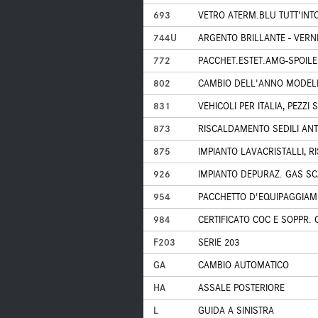
693
VETRO ATERM.BLU TUTT'INTO
744U
ARGENTO BRILLANTE - VERN
772
PACCHET.ESTET.AMG-SPOILER
802
CAMBIO DELL'ANNO MODELLO
831
VEHICOLI PER ITALIA, PEZZI
873
RISCALDAMENTO SEDILI ANT
875
IMPIANTO LAVACRISTALLI, 
926
IMPIANTO DEPURAZ. GAS S
954
PACCHETTO D'EQUIPAGGIA
984
CERTIFICATO COC E SOPPR. 
F203
SERIE 203
GA
CAMBIO AUTOMATICO
HA
ASSALE POSTERIORE
L
GUIDA A SINISTRA