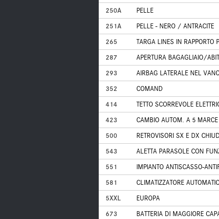
250A
PELLE
251A
PELLE - NERO / ANTRACITE
265
TARGA LINES IN RAPPORTO 
287
APERTURA BAGAGLIAIO/ABI
293
AIRBAG LATERALE NEL VANO
352
COMAND
414
TETTO SCORREVOLE ELETTRI
423
CAMBIO AUTOM. A 5 MARCE
500
RETROVISORI SX E DX CHIUDI
543
ALETTA PARASOLE CON FUN
551
IMPIANTO ANTISCASSO-ANTI
581
CLIMATIZZATORE AUTOMATI
5XXL
EUROPA
673
BATTERIA DI MAGGIORE CAP