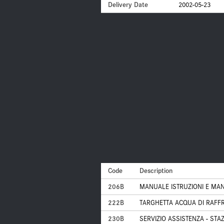
Delivery Date
2002-05-23
Code
Description
206B
MANUALE ISTRUZIONI E MAN
222B
TARGHETTA ACQUA DI RAFF
230B
SERVIZIO ASSISTENZA - STA