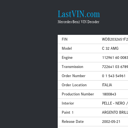
LastVIN.com
Mercedes-Benz VIN Decoder
FIN
WDB2032651F2
Model
C 32 AMG
Engine
112961 60 008
Transmission
722641 03 678
Order Number
0 1 543 54961
Order Location
ITALIA
Production Number
1800843
Interior
PELLE - NERO /
Paint 1
ARGENTO BRILL
Release Date
2002-05-21