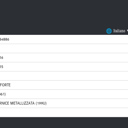
Italiano
34886
16
15
OFORTE
61)
RNICE METALLIZZATA (199U)