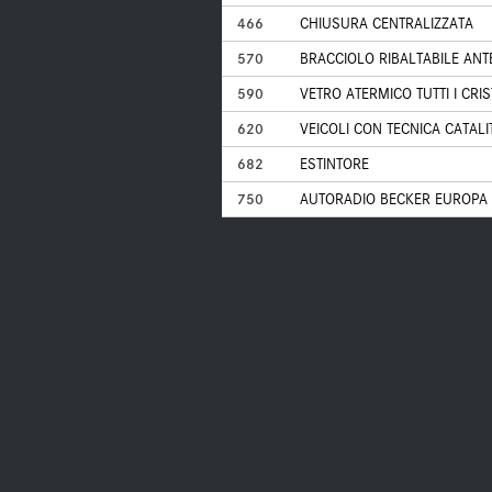
466
CHIUSURA CENTRALIZZATA
570
BRACCIOLO RIBALTABILE ANT
590
VETRO ATERMICO TUTTI I CRI
620
VEICOLI CON TECNICA CATALI
682
ESTINTORE
750
AUTORADIO BECKER EUROPA 