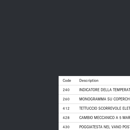
Code
Description
240
INDICATORE DELLA TEMPERA
260
MONOGRAMMA SU COPERCHIO
412
TETTUCCIO SCORREVOLE ELET
428
CAMBIO MECCANICO A 5 MA
430
POGGIATESTA NEL VANO POST