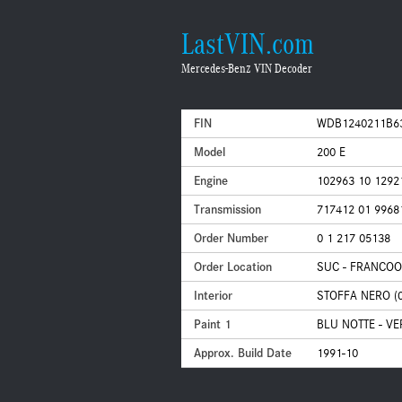
LastVIN.com
Mercedes-Benz VIN Decoder
FIN
WDB1240211B6
Model
200 E
Engine
102963 10 1292
Transmission
717412 01 9968
Order Number
0 1 217 05138
Order Location
SUC - FRANCO
Interior
STOFFA NERO (0
Paint 1
BLU NOTTE - VE
Approx. Build Date
1991-10