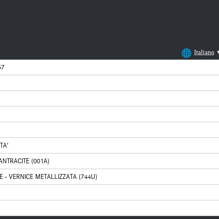
Italiano
57
TA'
ANTRACITE (001A)
 - VERNICE METALLIZZATA (744U)