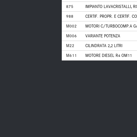
875
IMPIANTO LAVACRISTALLI, 
988
CERTIF. PROPR. E CERTIF. C
M002
MOTORI C/TURBOCOMP.A G
M006
VARIANTE POTENZA
M22
CILINDRATA 2,2 LITRI
M611
MOTORE DIESEL R4 OM11