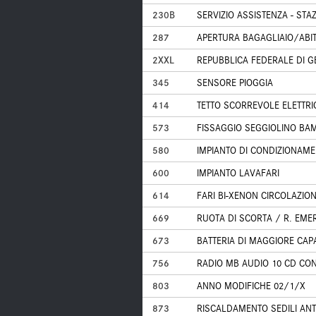
230B
SERVIZIO ASSISTENZA - STA
287
APERTURA BAGAGLIAIO/ABI
2XXL
REPUBBLICA FEDERALE DI 
345
SENSORE PIOGGIA
414
TETTO SCORREVOLE ELETTRI
573
FISSAGGIO SEGGIOLINO BAMB
580
IMPIANTO DI CONDIZIONAM
600
IMPIANTO LAVAFARI
614
FARI BI-XENON CIRCOLAZIO
669
RUOTA DI SCORTA / R. EME
673
BATTERIA DI MAGGIORE CAP
756
RADIO MB AUDIO 10 CD CO
803
ANNO MODIFICHE 02/1/X
873
RISCALDAMENTO SEDILI ANT