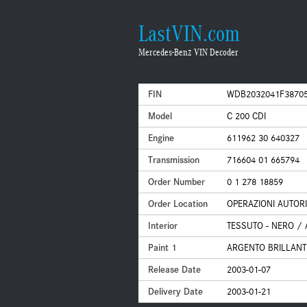
LastVIN.com
Mercedes-Benz VIN Decoder
FIN
WDB2032041F3870
Model
C 200 CDI
Engine
611962 30 640327
Transmission
716604 01 665794
Order Number
0 1 278 18859
Order Location
OPERAZIONI AUTORI
Interior
TESSUTO - NERO / 
Paint 1
ARGENTO BRILLANTE
Release Date
2003-01-07
Delivery Date
2003-01-21