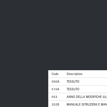
Code
Description
000A
TESSUTO
010A
TESSUTO
053
ANNO DELLA MODIFICHE 02
202B
MANUALE ISTRUZIONI E MA