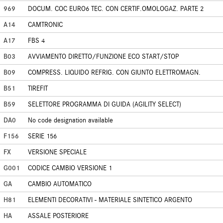
969
DOCUM. COC EURO6 TEC. CON CERTIF.OMOLOGAZ. PARTE 2
A14
CAMTRONIC
A17
FBS 4
B03
AVVIAMENTO DIRETTO/FUNZIONE ECO START/STOP
B09
COMPRESS. LIQUIDO REFRIG. CON GIUNTO ELETTROMAGN.
B51
TIREFIT
B59
SELETTORE PROGRAMMA DI GUIDA (AGILITY SELECT)
DA0
No code designation available
F156
SERIE 156
FX
VERSIONE SPECIALE
G001
CODICE CAMBIO VERSIONE 1
GA
CAMBIO AUTOMATICO
H81
ELEMENTI DECORATIVI - MATERIALE SINTETICO ARGENTO
HA
ASSALE POSTERIORE