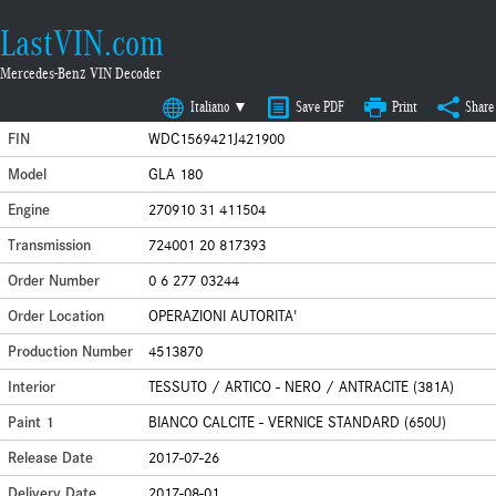
LastVIN.com
Mercedes-Benz VIN Decoder
Italiano ▼
Save PDF
Print
Share
FIN
WDC1569421J421900
Model
GLA 180
Engine
270910 31 411504
Transmission
724001 20 817393
Order Number
0 6 277 03244
Order Location
OPERAZIONI AUTORITA'
Production Number
4513870
Interior
TESSUTO / ARTICO - NERO / ANTRACITE (381A)
Paint 1
BIANCO CALCITE - VERNICE STANDARD (650U)
Release Date
2017-07-26
Delivery Date
2017-08-01