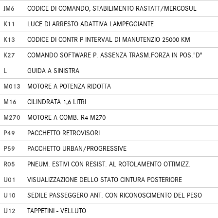
JM6
CODICE DI COMANDO, STABILIMENTO RASTATT/MERCOSUL
K11
LUCE DI ARRESTO ADATTIVA LAMPEGGIANTE
K13
CODICE DI CONTR P INTERVAL DI MANUTENZIO 25000 KM
K27
COMANDO SOFTWARE P. ASSENZA TRASM.FORZA IN POS."D"
L
GUIDA A SINISTRA
M013
MOTORE A POTENZA RIDOTTA
M16
CILINDRATA 1,6 LITRI
M270
MOTORE A COMB. R4 M270
P49
PACCHETTO RETROVISORI
P59
PACCHETTO URBAN/PROGRESSIVE
R05
PNEUM. ESTIVI CON RESIST. AL ROTOLAMENTO OTTIMIZZ.
U01
VISUALIZZAZIONE DELLO STATO CINTURA POSTERIORE
U10
SEDILE PASSEGGERO ANT. CON RICONOSCIMENTO DEL PESO
U12
TAPPETINI - VELLUTO