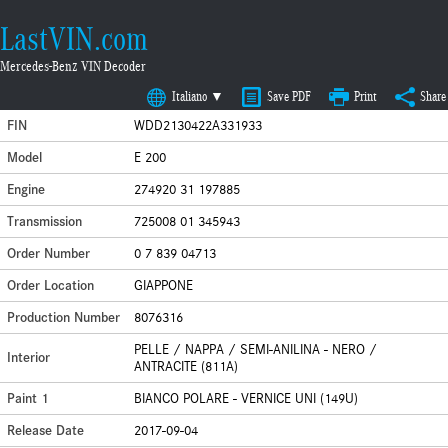
LastVIN.com
Mercedes-Benz VIN Decoder
Italiano ▼
Save PDF
Print
Share
FIN
WDD2130422A331933
Model
E 200
Engine
274920 31 197885
Transmission
725008 01 345943
Order Number
0 7 839 04713
Order Location
GIAPPONE
Production Number
8076316
PELLE / NAPPA / SEMI-ANILINA - NERO /
Interior
ANTRACITE (811A)
Paint 1
BIANCO POLARE - VERNICE UNI (149U)
Release Date
2017-09-04