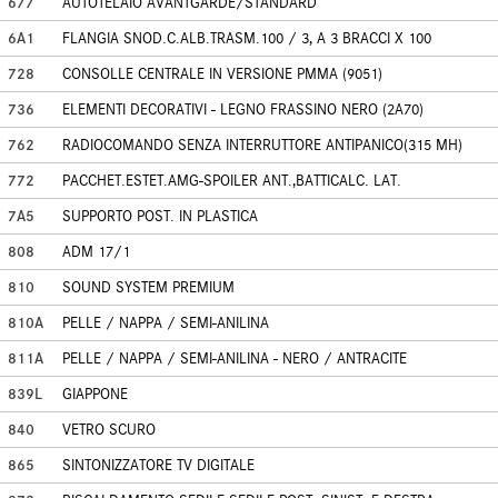
677
AUTOTELAIO AVANTGARDE/STANDARD
6A1
FLANGIA SNOD.C.ALB.TRASM.100 / 3, A 3 BRACCI X 100
728
CONSOLLE CENTRALE IN VERSIONE PMMA (9051)
736
ELEMENTI DECORATIVI - LEGNO FRASSINO NERO (2A70)
762
RADIOCOMANDO SENZA INTERRUTTORE ANTIPANICO(315 MH)
772
PACCHET.ESTET.AMG-SPOILER ANT.,BATTICALC. LAT.
7A5
SUPPORTO POST. IN PLASTICA
808
ADM 17/1
810
SOUND SYSTEM PREMIUM
810A
PELLE / NAPPA / SEMI-ANILINA
811A
PELLE / NAPPA / SEMI-ANILINA - NERO / ANTRACITE
839L
GIAPPONE
840
VETRO SCURO
865
SINTONIZZATORE TV DIGITALE