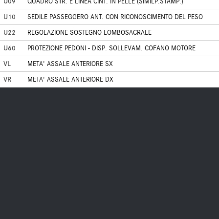
U09
QUADRO STR. E LINEA CINT. IN PELLE (SIMILP.STAMP.)
U10
SEDILE PASSEGGERO ANT. CON RICONOSCIMENTO DEL PESO
U22
REGOLAZIONE SOSTEGNO LOMBOSACRALE
U60
PROTEZIONE PEDONI - DISP. SOLLEVAM. COFANO MOTORE
VL
META' ASSALE ANTERIORE SX
VR
META' ASSALE ANTERIORE DX