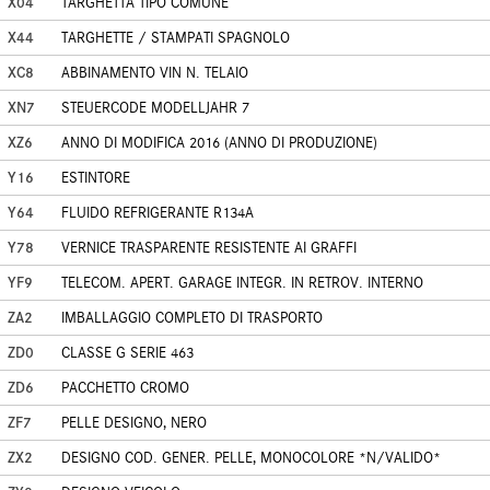
X04
TARGHETTA TIPO COMUNE
X44
TARGHETTE / STAMPATI SPAGNOLO
XC8
ABBINAMENTO VIN N. TELAIO
XN7
STEUERCODE MODELLJAHR 7
XZ6
ANNO DI MODIFICA 2016 (ANNO DI PRODUZIONE)
Y16
ESTINTORE
Y64
FLUIDO REFRIGERANTE R134A
Y78
VERNICE TRASPARENTE RESISTENTE AI GRAFFI
YF9
TELECOM. APERT. GARAGE INTEGR. IN RETROV. INTERNO
ZA2
IMBALLAGGIO COMPLETO DI TRASPORTO
ZD0
CLASSE G SERIE 463
ZD6
PACCHETTO CROMO
ZF7
PELLE DESIGNO, NERO
ZX2
DESIGNO COD. GENER. PELLE, MONOCOLORE *N/VALIDO*