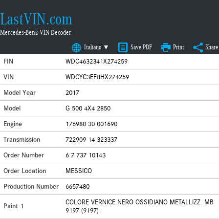
LastVIN.com
Mercedes-Benz VIN Decoder
Italiano ▼
Save PDF
Print
Share
FIN
WDC4632341X274259
VIN
WDCYC3EF8HX274259
Model Year
2017
Model
G 500 4X4 2850
Engine
176980 30 001690
Transmission
722909 14 323337
Order Number
6 7 737 10143
Order Location
MESSICO
Production Number
6657480
COLORE VERNICE NERO OSSIDIANO METALLIZZ. MB
Paint 1
9197 (9197)